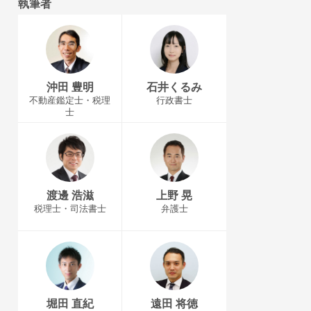
執筆者
沖田 豊明
石井くるみ
不動産鑑定士・税理
行政書士
士
渡邊 浩滋
上野 晃
税理士・司法書士
弁護士
堀田 直紀
遠田 将徳