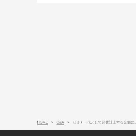
HOME
>
Q&A
>
セミナー代として経費計上する金額に