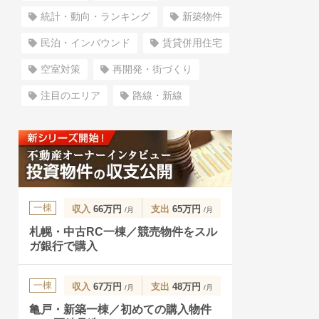
統計・動向・ランキング
新築物件
民泊・インバウンド
賃貸併用住宅
空室対策
再開発・街づくり
注目のエリア
路線・新線
一棟
収入
66万円
支出
65万円
/月
/月
札幌・中古RC一棟／競売物件をスル
ガ銀行で購入
一棟
収入
67万円
支出
48万円
/月
/月
亀戸・新築一棟／初めての購入物件