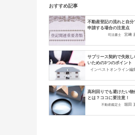
おすすめ記事
不動産登記の流れと自分
申請する場合の注意点
宮﨑 
司法書士
サブリース契約で失敗し
いための3つのポイント
インベストオンライン編
高利回りでも避けたい物
とは？ココに要注意！
堀田 
不動産鑑定士