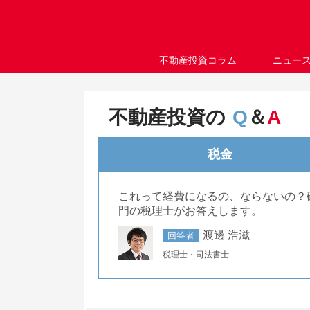
不動産投資コラム
ニュー
不動産投資の
Q
＆
A
税金
これって経費になるの、ならないの？
門の税理士がお答えします。
渡邊 浩滋
回答者
税理士・司法書士