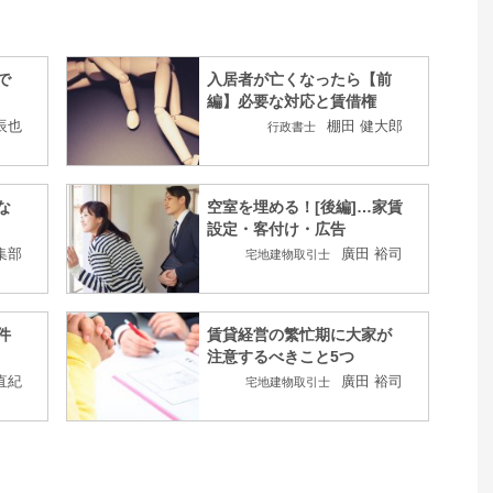
で
入居者が亡くなったら【前
編】必要な対応と賃借権
辰也
棚田 健大郎
行政書士
な
空室を埋める！[後編]…家賃
設定・客付け・広告
集部
廣田 裕司
宅地建物取引士
件
賃貸経営の繁忙期に大家が
注意するべきこと5つ
直紀
廣田 裕司
宅地建物取引士