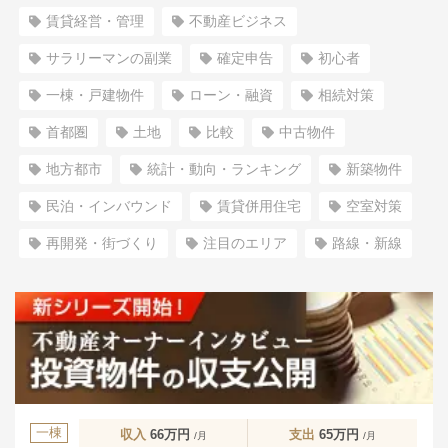
賃貸経営・管理
不動産ビジネス
サラリーマンの副業
確定申告
初心者
一棟・戸建物件
ローン・融資
相続対策
首都圏
土地
比較
中古物件
地方都市
統計・動向・ランキング
新築物件
民泊・インバウンド
賃貸併用住宅
空室対策
再開発・街づくり
注目のエリア
路線・新線
一棟
収入
66万円
支出
65万円
/月
/月