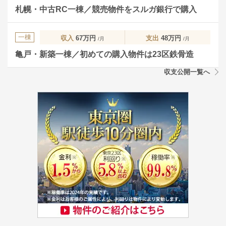
札幌・中古RC一棟／競売物件をスルガ銀行で購入
一棟
収入
67万円
支出
48万円
/月
/月
亀戸・新築一棟／初めての購入物件は23区鉄骨造
収支公開一覧へ