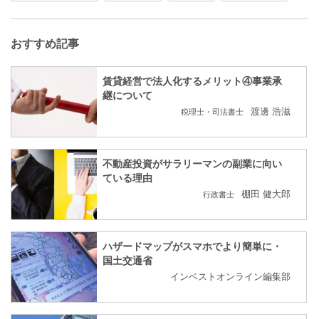
おすすめ記事
賃貸経営で法人化するメリット④事業承
継について
渡邊 浩滋
税理士・司法書士
不動産投資がサラリーマンの副業に向い
ている理由
棚田 健大郎
行政書士
ハザードマップがスマホでより簡単に・
国土交通省
インベストオンライン編集部