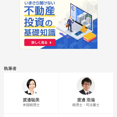
執筆者
渡邉聡美
渡邊 浩滋
米国税理士
税理士・司法書士