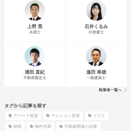
上野 晃
石井くるみ
弁護士
行政書士
堀田 直紀
遠田 将徳
不動産鑑定士
一級建築士
執筆者一覧へ
タグから記事を探す
アパート投資
マンション投資
リスク
節税
物件売買
不動産関連の法律