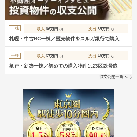
一棟
収入
66万円
支出
65万円
/月
/月
札幌・中古RC一棟／競売物件をスルガ銀行で購入
一棟
収入
67万円
支出
48万円
/月
/月
亀戸・新築一棟／初めての購入物件は23区鉄骨造
収支公開一覧へ