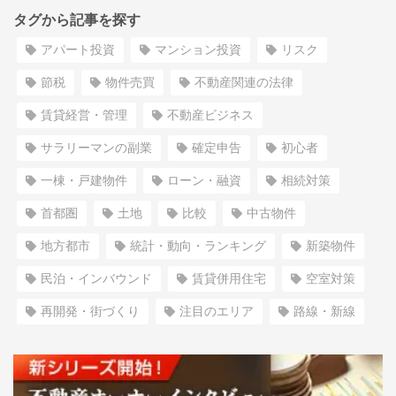
タグから記事を探す
アパート投資
マンション投資
リスク
節税
物件売買
不動産関連の法律
賃貸経営・管理
不動産ビジネス
サラリーマンの副業
確定申告
初心者
一棟・戸建物件
ローン・融資
相続対策
首都圏
土地
比較
中古物件
地方都市
統計・動向・ランキング
新築物件
民泊・インバウンド
賃貸併用住宅
空室対策
再開発・街づくり
注目のエリア
路線・新線