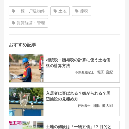
一棟・戸建物件
土地
節税
賃貸経営・管理
おすすめ記事
相続税・贈与税の計算に使う土地価
格の計算方法
堀田 直紀
不動産鑑定士
入居者に喜ばれる？嫌がられる？周
辺施設の見極め方
棚田 健大郎
行政書士
土地の値段は「一物五価」!? 目的と