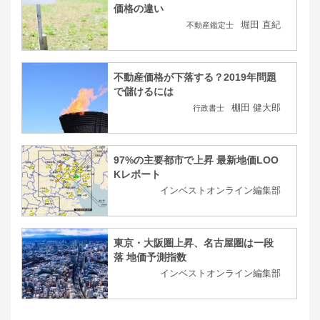
価格の違い
堀田 直紀
不動産鑑定士
不動産価格が下落する？2019年問題
で儲けるには
棚田 健大郎
行政書士
97%の主要都市で上昇 最新地価LOO
Kレポート
インベストオンライン編集部
東京・大阪圏上昇、名古屋圏は一段
落 地価予測指数
インベストオンライン編集部