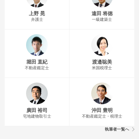
上野 晃
遠田 将徳
弁護士
一級建築士
堀田 直紀
渡邉聡美
不動産鑑定士
米国税理士
廣田 裕司
沖田 豊明
宅地建物取引士
不動産鑑定士・税理士
執筆者一覧へ