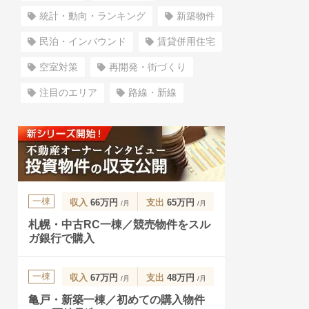
統計・動向・ランキング
新築物件
民泊・インバウンド
賃貸併用住宅
空室対策
再開発・街づくり
注目のエリア
路線・新線
一棟
収入
66万円
支出
65万円
/月
/月
札幌・中古RC一棟／競売物件をスル
ガ銀行で購入
一棟
収入
67万円
支出
48万円
/月
/月
亀戸・新築一棟／初めての購入物件