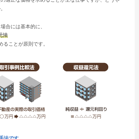
か。
う場合には基本的に、
元法
めることが原則です。
手法です。