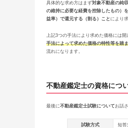
具体的な求め方はまず
対象不動産の純
の維持に必要な経費を控除したもの）
益率）で還元する（割る）こと
により
上記3つの手法により求めた価格には開
手法によって求めた価格の特性等を踏
流れになります。
不動産鑑定士の資格につ
最後に
不動産鑑定士試験について
お話
試験方式
短答