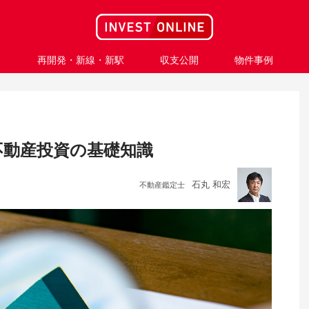
ス
再開発・新線・新駅
収支公開
物件事例
不動産投資の基礎知識
石丸 和宏
不動産鑑定士