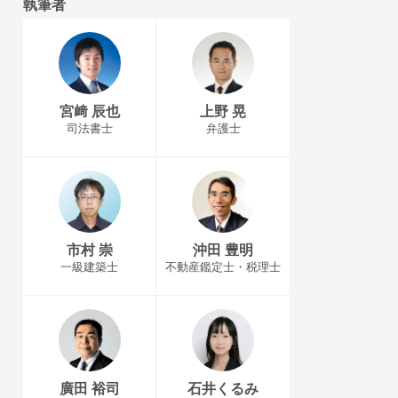
執筆者
宮﨑 辰也
上野 晃
司法書士
弁護士
市村 崇
沖田 豊明
一級建築士
不動産鑑定士・税理士
廣田 裕司
石井くるみ