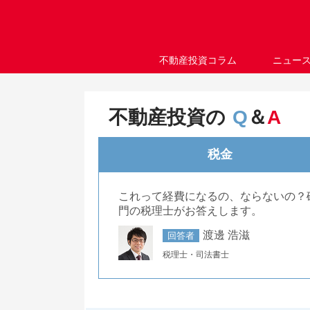
不動産投資コラム
ニュー
不動産投資の
Q
＆
A
税金
これって経費になるの、ならないの？
門の税理士がお答えします。
渡邊 浩滋
回答者
税理士・司法書士