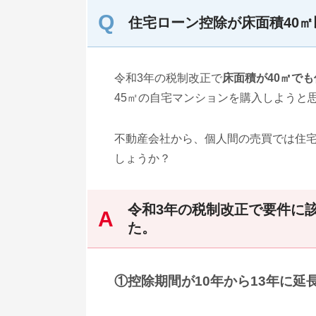
住宅ローン控除が床面積40
令和3年の税制改正で
床面積が40㎡で
45㎡の自宅マンションを購入しようと
不動産会社から、個人間の売買では住
しょうか？
令和3年の税制改正で要件に
た。
①控除期間が10年から13年に延