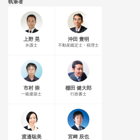
執筆者
上野 晃
沖田 豊明
弁護士
不動産鑑定士・税理士
市村 崇
棚田 健大郎
一級建築士
行政書士
渡邉聡美
宮﨑 辰也