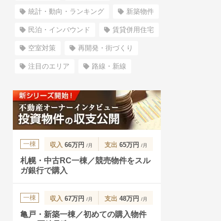
統計・動向・ランキング
新築物件
民泊・インバウンド
賃貸併用住宅
空室対策
再開発・街づくり
注目のエリア
路線・新線
一棟
収入
66万円
支出
65万円
/月
/月
札幌・中古RC一棟／競売物件をスル
ガ銀行で購入
一棟
収入
67万円
支出
48万円
/月
/月
亀戸・新築一棟／初めての購入物件