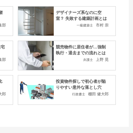
者
デザイナーズ系なのに空
室？ 失敗する建築計画とは
集部
市村 崇
一級建築士
住宅
競売物件に居住者が…強制
執行・退去までの流れとは
集部
上野 晃
弁護士
比
投資物件探しで初心者が陥
りやすい意外な落とし穴
大郎
棚田 健大郎
行政書士