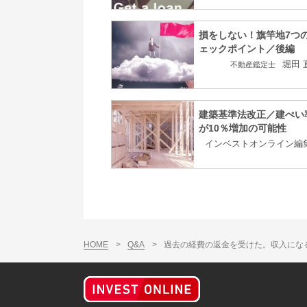
損をしない！旗竿地7つ
ェックポイント／後編
堀田 
不動産鑑定士
建築基準法改正／建ぺい
が10％増加の可能性
インベストオンライン編
HOME
>
Q&A
>
過去の経費の返金を受けた。収入にな