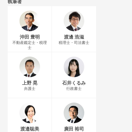
執筆者
沖田 豊明
渡邊 浩滋
不動産鑑定士・税理
税理士・司法書士
士
上野 晃
石井くるみ
弁護士
行政書士
渡邉聡美
廣田 裕司