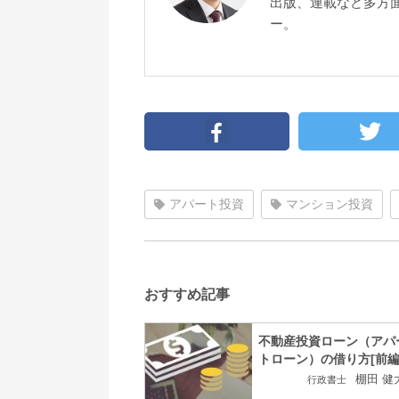
出版、連載など多方面
ー。
アパート投資
マンション投資
おすすめ記事
不動産投資ローン（アパ
トローン）の借り方[前編
棚田 健
行政書士