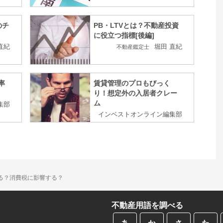
のチ
PB・LTVとは？不動産投資
に役立つ指標[後編]
直紀
堀田 直紀
不動産鑑定士
率
賃貸管理のプロもびっく
り！想定外の入居者クレー
ム
集部
インベストオンライン編集部
る？消費税に影響する？
不動産用語を調べる