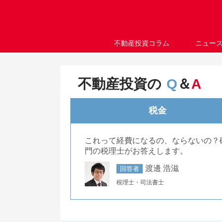
不動産投資コラム
ニュー
不動産投資の
Q
＆
A
税金
これって経費になるの、ならないの？
門の税理士がお答えします。
渡邊 浩滋
回答者
税理士・司法書士