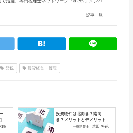
で活躍。専門税理士ネットワーク『knees』メンバ
記事一覧
節税
賃貸経営・管理
ー
投資物件は北向き？南向
]
き？メリットとデメリット
大郎
遠田 将徳
一級建築士