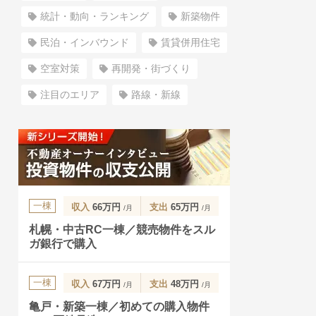
統計・動向・ランキング
新築物件
民泊・インバウンド
賃貸併用住宅
空室対策
再開発・街づくり
注目のエリア
路線・新線
一棟
収入
66万円
支出
65万円
/月
/月
札幌・中古RC一棟／競売物件をスル
ガ銀行で購入
一棟
収入
67万円
支出
48万円
/月
/月
亀戸・新築一棟／初めての購入物件