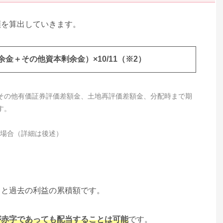
額を算出していきます。
金＋その他資本剰余金）×10/11（※2）
その他有価証券評価差額金、土地再評価差額金、分配時まで期
す。
い場合（詳細は後述）
うと過去の利益の累積額です。
が赤字であっても配当することは可能
です。