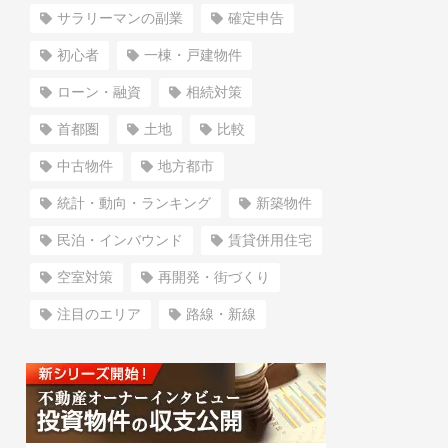
サラリーマンの副業
確定申告
初心者
一棟・戸建物件
ローン・融資
相続対策
首都圏
土地
比較
中古物件
地方都市
統計・動向・ランキング
新築物件
民泊・インバウンド
賃貸併用住宅
空室対策
再開発・街づくり
注目のエリア
路線・新線