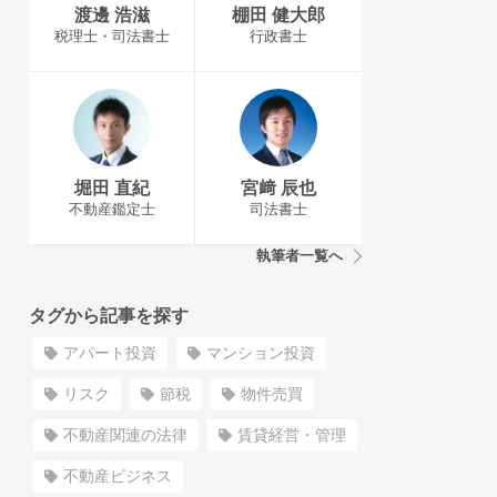
渡邊 浩滋
棚田 健大郎
税理士・司法書士
行政書士
堀田 直紀
宮﨑 辰也
不動産鑑定士
司法書士
執筆者一覧へ
タグから記事を探す
アパート投資
マンション投資
リスク
節税
物件売買
不動産関連の法律
賃貸経営・管理
不動産ビジネス