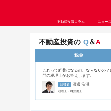
不動産投資コラム
ニュー
不動産投資の
Q
＆
A
税金
これって経費になるの、ならないの？
門の税理士がお答えします。
渡邊 浩滋
回答者
税理士・司法書士