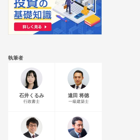
執筆者
石井くるみ
遠田 将徳
行政書士
一級建築士