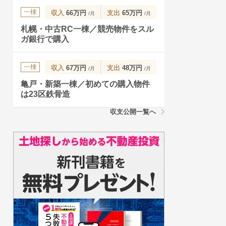
一棟
収入
66万円
支出
65万円
/月
/月
札幌・中古RC一棟／競売物件をスル
ガ銀行で購入
一棟
収入
67万円
支出
48万円
/月
/月
亀戸・新築一棟／初めての購入物件
は23区鉄骨造
収支公開一覧へ