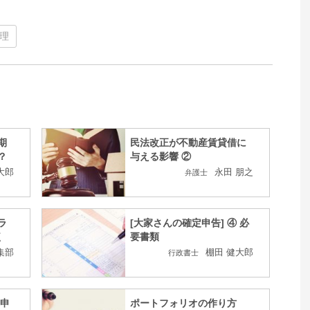
理
期
民法改正が不動産賃貸借に
？
与える影響 ②
大郎
永田 朋之
弁護士
ラ
[大家さんの確定申告] ④ 必
く
要書類
集部
棚田 健大郎
行政書士
 申
ポートフォリオの作り方