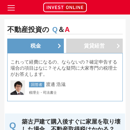
不動産投資の
Q
＆
A
税金
賃貸経営
これって経費になるの、ならないの？確定申告する
場合の項目はなに？そんな疑問に大家専門の税理士
がお答えします。
渡邊 浩滋
回答者
税理士・司法書士
築古戸建て購入後すぐに家屋を取り壊
した場合、不動産取得税はかかる？