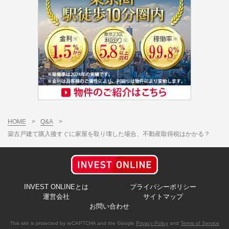
HOME
>
Q&A
>
築古戸建て購入後すぐに家屋を取り壊した場合、不動産取得税はかかる？
INVEST ONLINEとは
プライバシーポリシー
運営会社
サイトマップ
お問い合わせ
This site is protected by reCAPTCHA and the Google
Privacy Policy
and
Terms of Service