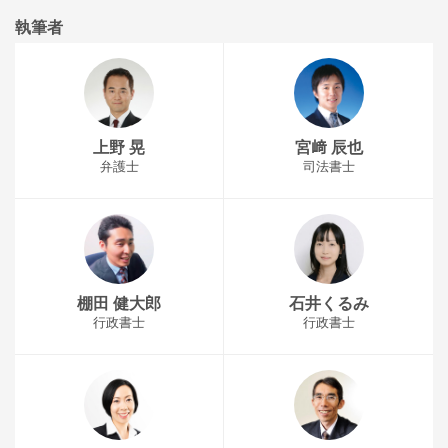
執筆者
上野 晃
宮﨑 辰也
弁護士
司法書士
棚田 健大郎
石井くるみ
行政書士
行政書士