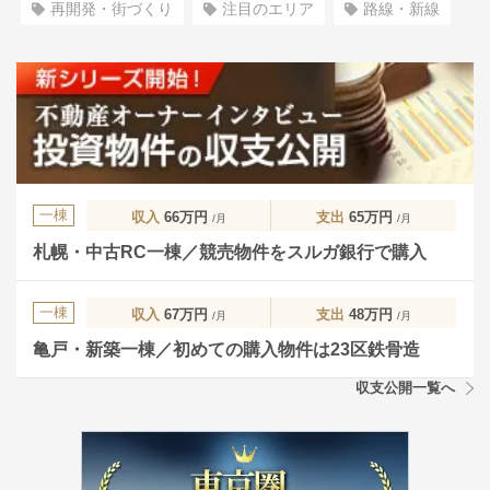
再開発・街づくり
注目のエリア
路線・新線
一棟
収入
66万円
支出
65万円
/月
/月
札幌・中古RC一棟／競売物件をスルガ銀行で購入
一棟
収入
67万円
支出
48万円
/月
/月
亀戸・新築一棟／初めての購入物件は23区鉄骨造
収支公開一覧へ