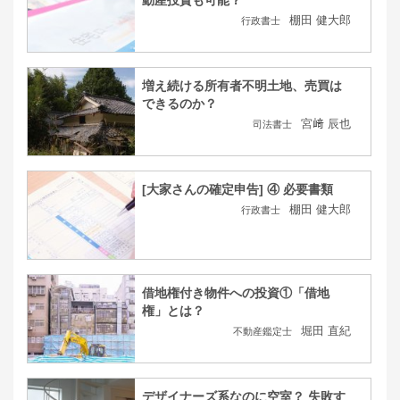
動産投資も可能？
棚田 健大郎
行政書士
増え続ける所有者不明土地、売買は
できるのか？
宮﨑 辰也
司法書士
[大家さんの確定申告] ④ 必要書類
棚田 健大郎
行政書士
借地権付き物件への投資①「借地
権」とは？
堀田 直紀
不動産鑑定士
デザイナーズ系なのに空室？ 失敗す