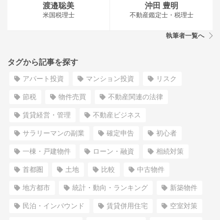
渡邉聡美
沖田 豊明
米国税理士
不動産鑑定士・税理士
執筆者一覧へ
タグから記事を探す
アパート投資
マンション投資
リスク
節税
物件売買
不動産関連の法律
賃貸経営・管理
不動産ビジネス
サラリーマンの副業
確定申告
初心者
一棟・戸建物件
ローン・融資
相続対策
首都圏
土地
比較
中古物件
地方都市
統計・動向・ランキング
新築物件
民泊・インバウンド
賃貸併用住宅
空室対策