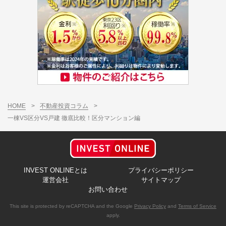
HOME
>
不動産投資コラム
>
一棟VS区分VS戸建 徹底比較！区分マンション編
INVEST ONLINEとは
プライバシーポリシー
運営会社
サイトマップ
お問い合わせ
This site is protected by reCAPTCHA and the Google
Privacy Policy
and
Terms of Service
apply.