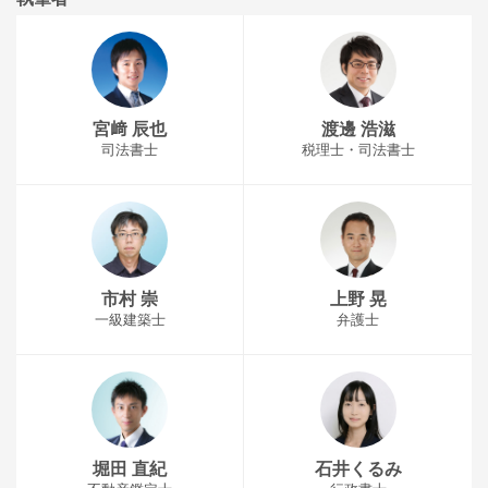
宮﨑 辰也
渡邊 浩滋
司法書士
税理士・司法書士
市村 崇
上野 晃
一級建築士
弁護士
堀田 直紀
石井くるみ