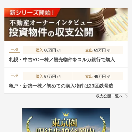
一棟
収入
66万円
支出
65万円
/月
/月
札幌・中古RC一棟／競売物件をスルガ銀行で購入
一棟
収入
67万円
支出
48万円
/月
/月
亀戸・新築一棟／初めての購入物件は23区鉄骨造
収支公開一覧へ