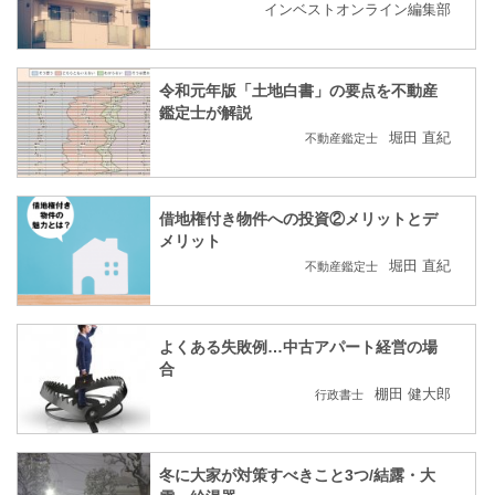
インベストオンライン編集部
令和元年版「土地白書」の要点を不動産
鑑定士が解説
堀田 直紀
不動産鑑定士
借地権付き物件への投資②メリットとデ
メリット
堀田 直紀
不動産鑑定士
よくある失敗例…中古アパート経営の場
合
棚田 健大郎
行政書士
冬に大家が対策すべきこと3つ/結露・大