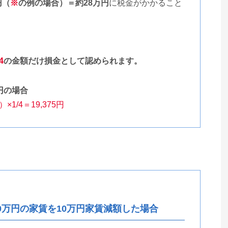
円（
※
の例の場合）＝約28万円
に税金がかかること
4
の金額だけ損金として認められます。
円の場合
×1/4＝19,375円
0万円の家賃を10万円家賃減額した場合