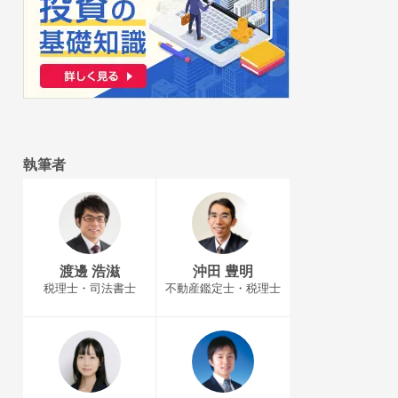
執筆者
渡邊 浩滋
沖田 豊明
税理士・司法書士
不動産鑑定士・税理士