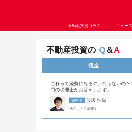
不動産投資コラム
ニュー
不動産投資の
Q
＆
A
税金
これって経費になるの、ならないの？
門の税理士がお答えします。
渡邊 浩滋
回答者
税理士・司法書士