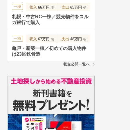
一棟
収入
66万円
支出
65万円
/月
/月
札幌・中古RC一棟／競売物件をスル
ガ銀行で購入
一棟
収入
67万円
支出
48万円
/月
/月
亀戸・新築一棟／初めての購入物件
は23区鉄骨造
収支公開一覧へ