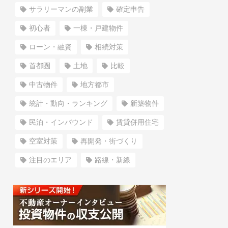
サラリーマンの副業
確定申告
初心者
一棟・戸建物件
ローン・融資
相続対策
首都圏
土地
比較
中古物件
地方都市
統計・動向・ランキング
新築物件
民泊・インバウンド
賃貸併用住宅
空室対策
再開発・街づくり
注目のエリア
路線・新線