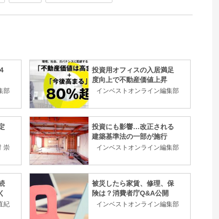
４
投資用オフィスの入居満足
度向上で不動産価値上昇
集部
インベストオンライン編集部
定
投資にも影響…改正される
建築基準法の一部が施行
 崇
インベストオンライン編集部
続
被災したら家賃、修理、保
く
険は？消費者庁Q&A公開
直紀
インベストオンライン編集部