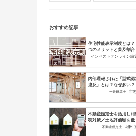
おすすめ記事
住宅性能表示制度とは？
つのメリットと普及割合
インベストオンライン編
内部通報された「型式認
違反」とは？なぜ多い？
市村
一級建築士
不動産鑑定士を活用し相
税対策／土地評価額を低
堀田 
不動産鑑定士