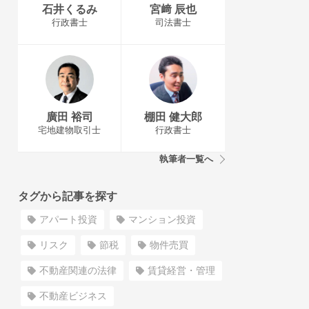
石井くるみ
宮﨑 辰也
行政書士
司法書士
廣田 裕司
棚田 健大郎
宅地建物取引士
行政書士
執筆者一覧へ
タグから記事を探す
アパート投資
マンション投資
リスク
節税
物件売買
不動産関連の法律
賃貸経営・管理
不動産ビジネス