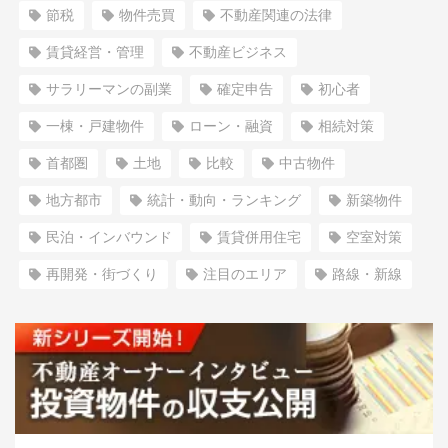
節税
物件売買
不動産関連の法律
賃貸経営・管理
不動産ビジネス
サラリーマンの副業
確定申告
初心者
一棟・戸建物件
ローン・融資
相続対策
首都圏
土地
比較
中古物件
地方都市
統計・動向・ランキング
新築物件
民泊・インバウンド
賃貸併用住宅
空室対策
再開発・街づくり
注目のエリア
路線・新線