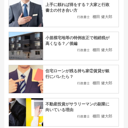
上手に頼れば得をする？大家と行政
書士の付き合い方
棚田 健大郎
行政書士
小規模宅地等の特例改正で相続税が
高くなる？／後編
棚田 健大郎
行政書士
住宅ローンが残る持ち家②賃貸が銀
行にバレたら？
棚田 健大郎
行政書士
不動産投資がサラリーマンの副業に
向いている理由
棚田 健大郎
行政書士