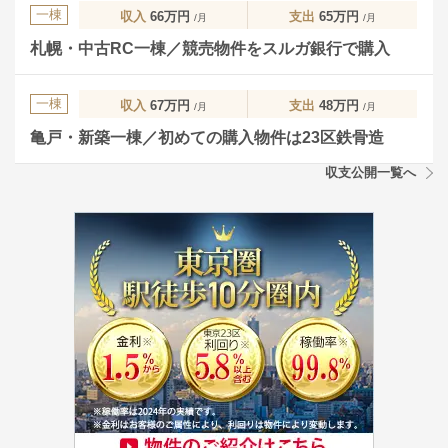
一棟
収入
66万円
支出
65万円
/月
/月
札幌・中古RC一棟／競売物件をスルガ銀行で購入
一棟
収入
67万円
支出
48万円
/月
/月
亀戸・新築一棟／初めての購入物件は23区鉄骨造
収支公開一覧へ