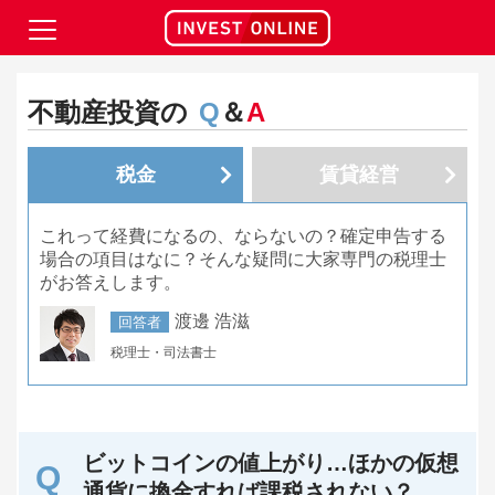
不動産投資の
Q
＆
A
税金
賃貸経営
これって経費になるの、ならないの？確定申告する
場合の項目はなに？そんな疑問に大家専門の税理士
がお答えします。
渡邊 浩滋
回答者
税理士・司法書士
ビットコインの値上がり…ほかの仮想
通貨に換金すれば課税されない？