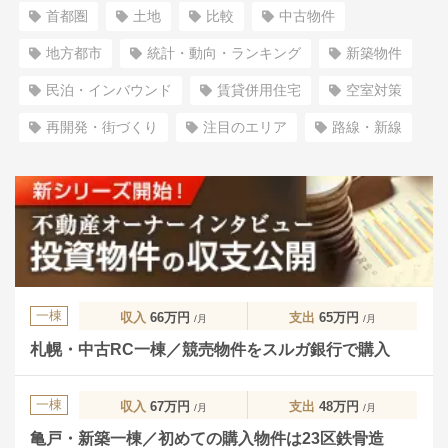
首都圏
土地
比較
中古物件
地方都市
統計・動向・ランキング
新築物件
民泊・インバウンド
賃貸併用住宅
空室対策
再開発・街づくり
注目のエリア
路線・新線
一棟
収入
66万円
支出
65万円
/月
/月
札幌・中古RC一棟／競売物件をスルガ銀行で購入
一棟
収入
67万円
支出
48万円
/月
/月
亀戸・新築一棟／初めての購入物件は23区鉄骨造