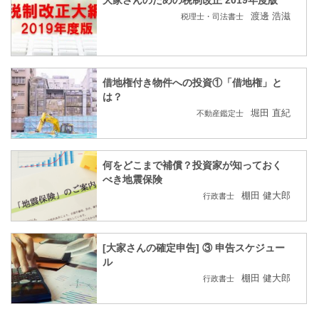
渡邊 浩滋
税理士・司法書士
借地権付き物件への投資①「借地権」と
は？
堀田 直紀
不動産鑑定士
何をどこまで補償？投資家が知っておく
べき地震保険
棚田 健大郎
行政書士
[大家さんの確定申告] ③ 申告スケジュー
ル
棚田 健大郎
行政書士