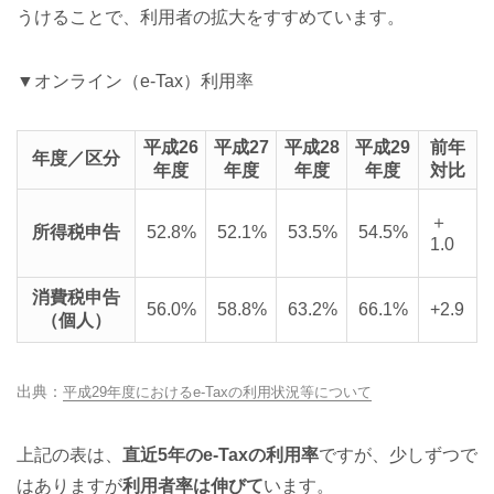
うけることで、利用者の拡大をすすめています。
▼オンライン（e-Tax）利用率
平成26
平成27
平成28
平成29
前年
年度／区分
年度
年度
年度
年度
対比
＋
所得税申告
52.8%
52.1%
53.5%
54.5%
1.0
消費税申告
56.0%
58.8%
63.2%
66.1%
+2.9
（個人）
平成29年度におけるe-Taxの利用状況等について
上記の表は、
直近5年のe-Taxの利用率
ですが、少しずつで
はありますが
利用者率は伸びて
います。