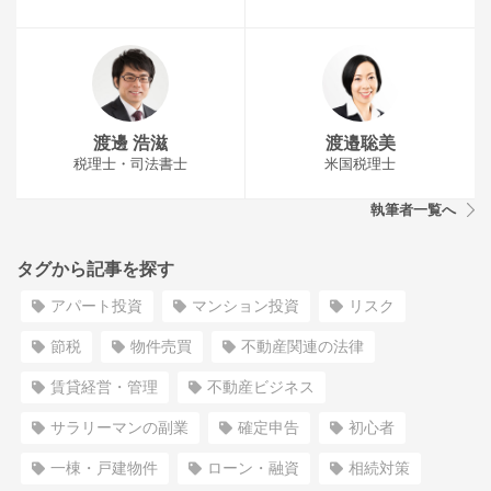
渡邊 浩滋
渡邉聡美
税理士・司法書士
米国税理士
執筆者一覧へ
タグから記事を探す
アパート投資
マンション投資
リスク
節税
物件売買
不動産関連の法律
賃貸経営・管理
不動産ビジネス
サラリーマンの副業
確定申告
初心者
一棟・戸建物件
ローン・融資
相続対策