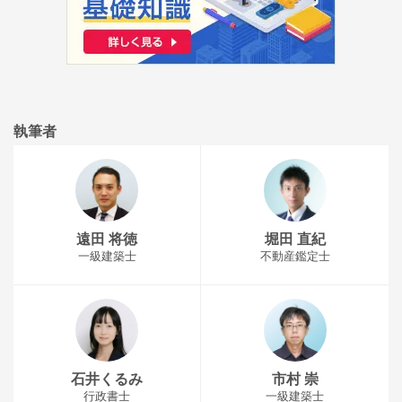
執筆者
遠田 将徳
堀田 直紀
一級建築士
不動産鑑定士
石井くるみ
市村 崇
行政書士
一級建築士