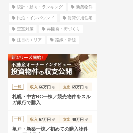
統計・動向・ランキング
新築物件
民泊・インバウンド
賃貸併用住宅
空室対策
再開発・街づくり
注目のエリア
路線・新線
一棟
収入
66万円
支出
65万円
/月
/月
札幌・中古RC一棟／競売物件をスル
ガ銀行で購入
一棟
収入
67万円
支出
48万円
/月
/月
亀戸・新築一棟／初めての購入物件