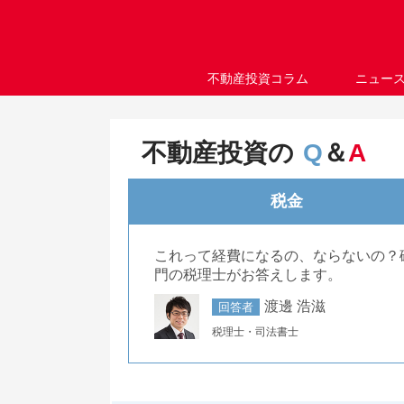
不動産投資コラム
ニュー
不動産投資の
Q
＆
A
税金
これって経費になるの、ならないの？
門の税理士がお答えします。
渡邊 浩滋
回答者
税理士・司法書士