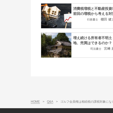
消費税増税と不動産投資
前回の増税から考える対
棚田 健
行政書士
増え続ける所有者不明土
地、売買はできるのか？
宮﨑 
司法書士
HOME
>
Q&A
>
ゴルフ会員権は相続税の課税対象にな