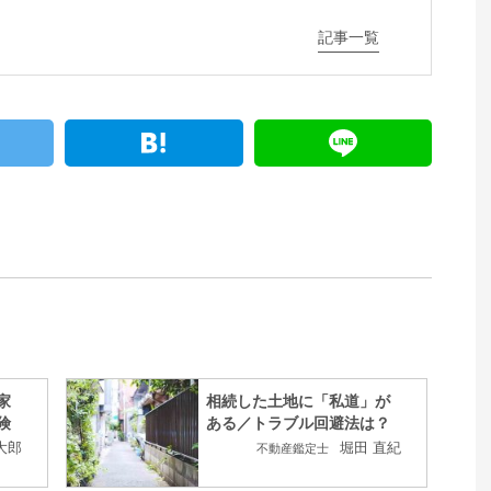
記事一覧
家
相続した土地に「私道」が
険
ある／トラブル回避法は？
大郎
堀田 直紀
不動産鑑定士