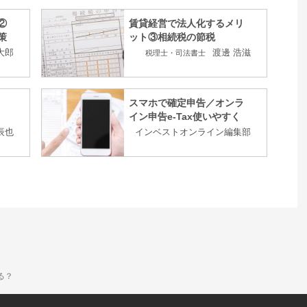
②
賃貸経営で法人化するメリ
策
ット③相続税の節税
大郎
渡邊 浩滋
税理士・司法書士
スマホで確定申告／オンラ
イン申告e-Tax使いやすく
辰也
インベストオンライン編集部
る？