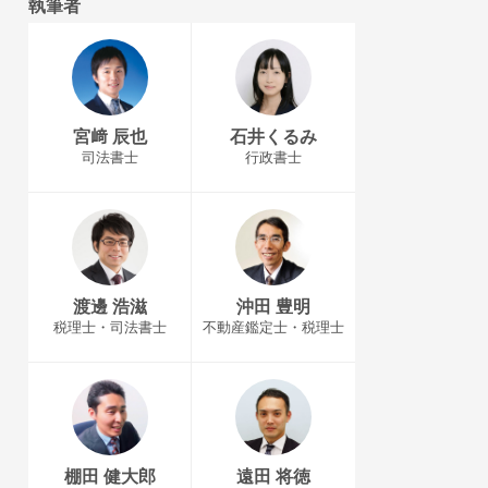
執筆者
宮﨑 辰也
石井くるみ
司法書士
行政書士
渡邊 浩滋
沖田 豊明
税理士・司法書士
不動産鑑定士・税理士
棚田 健大郎
遠田 将徳