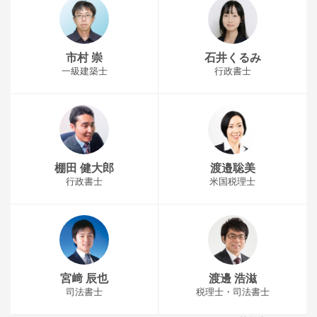
市村 崇
石井くるみ
一級建築士
行政書士
棚田 健大郎
渡邉聡美
行政書士
米国税理士
宮﨑 辰也
渡邊 浩滋
司法書士
税理士・司法書士