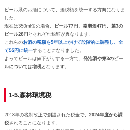
ビール系のお酒について、酒税額を統一する方向になりま
した。
現在は350ml缶の場合
、ビール77円、発泡酒47円、第3の
ビール28円
とそれぞれ税額が異なります。
これらの
お酒の税額を5年以上かけて段階的に調整し、全
て55円に統一
することになりました。
よってビールは値下がりする一方で、
発泡酒や第3のビー
ルについては増税
となります。
1-5.森林環境税
2018年の税制改正で創設された税金で、
2024年度から課
税
されることになります。