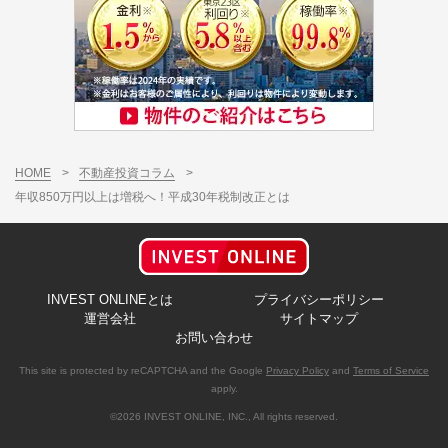
HOME
>
不動産投資コラム
>
年収850万円以上は増税へ！平成30年税制改正とは
INVEST ONLINEとは
プライバシーポリシー
運営会社
サイトマップ
お問い合わせ
This site is protected by reCAPTCHA and the Google
Privacy Policy
and
Terms of Service
apply.
©2026 INVEST ONLINE, INC., All rights reserved.