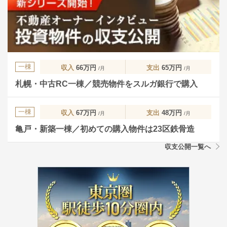
一棟
収入
66万円
支出
65万円
/月
/月
札幌・中古RC一棟／競売物件をスルガ銀行で購入
一棟
収入
67万円
支出
48万円
/月
/月
亀戸・新築一棟／初めての購入物件は23区鉄骨造
収支公開一覧へ