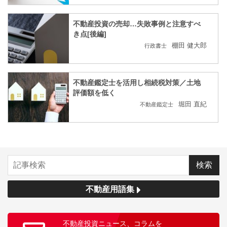
不動産投資の売却…失敗事例と注意すべ
き点[後編]
棚田 健大郎
行政書士
不動産鑑定士を活用し相続税対策／土地
評価額を低く
堀田 直紀
不動産鑑定士
不動産用語集
不動産投資ニュース、コラムを