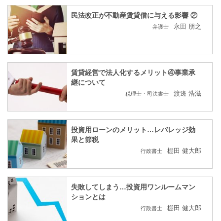
民法改正が不動産賃貸借に与える影響 ②
永田 朋之
弁護士
賃貸経営で法人化するメリット④事業承
継について
渡邊 浩滋
税理士・司法書士
投資用ローンのメリット…レバレッジ効
果と節税
棚田 健大郎
行政書士
失敗してしまう…投資用ワンルームマン
ションとは
棚田 健大郎
行政書士