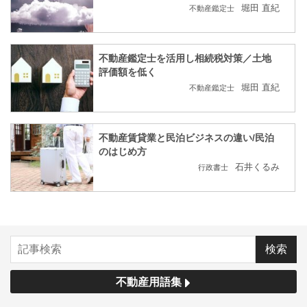
堀田 直紀
不動産鑑定士
不動産鑑定士を活用し相続税対策／土地
評価額を低く
堀田 直紀
不動産鑑定士
不動産賃貸業と民泊ビジネスの違い/民泊
のはじめ方
石井くるみ
行政書士
不動産用語集