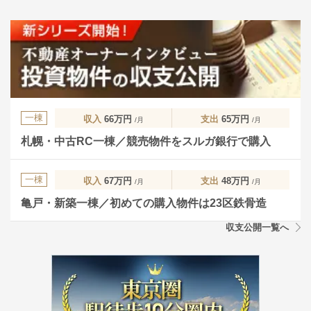
一棟
収入
66万円
支出
65万円
/月
/月
札幌・中古RC一棟／競売物件をスルガ銀行で購入
一棟
収入
67万円
支出
48万円
/月
/月
亀戸・新築一棟／初めての購入物件は23区鉄骨造
収支公開一覧へ