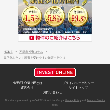
HOME
>
不動産投資コラム
>
黒字化したい！融資を受けやすい確定申告とは
INVEST ONLINEとは
プライバシーポリシー
運営会社
サイトマップ
お問い合わせ
This site is protected by reCAPTCHA and the Google
Privacy Policy
and
Terms of Service
apply.