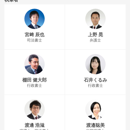
宮﨑 辰也
上野 晃
司法書士
弁護士
棚田 健大郎
石井くるみ
行政書士
行政書士
渡邊 浩滋
渡邉聡美