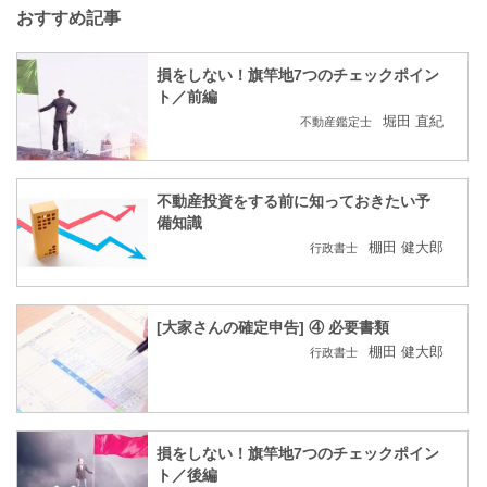
おすすめ記事
損をしない！旗竿地7つのチェックポイン
ト／前編
堀田 直紀
不動産鑑定士
不動産投資をする前に知っておきたい予
備知識
棚田 健大郎
行政書士
[大家さんの確定申告] ④ 必要書類
棚田 健大郎
行政書士
損をしない！旗竿地7つのチェックポイン
ト／後編