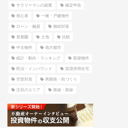
サラリーマンの副業
確定申告
初心者
一棟・戸建物件
ローン・融資
相続対策
首都圏
土地
比較
中古物件
地方都市
統計・動向・ランキング
新築物件
民泊・インバウンド
賃貸併用住宅
空室対策
再開発・街づくり
注目のエリア
路線・新線