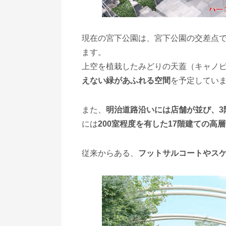
現在の宮下公園は、宮下公園の交差点
ます。
上空を植栽したみどりの天蓋（キャノ
えない緑があふれる空間
を予定してい
また、
明治道路沿いには店舗が並び、3
には
200室程度を有した17階建ての高
従来からある、
フットサルコートやス