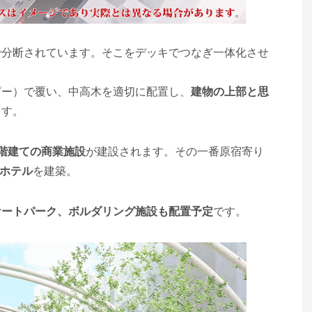
で分断されています。そこをデッキでつなぎ一体化させ
ピー）で覆い、中高木を適切に配置し、
建物の上部と思
ます。
階建ての商業施設
が建設されます。その一番原宿寄り
層ホテル
を建築。
ケートパーク、ボルダリング施設も配置予定
です。