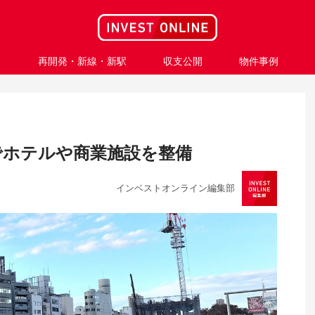
ス
再開発・新線・新駅
収支公開
物件事例
でホテルや商業施設を整備
インベストオンライン編集部