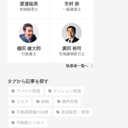
渡邉聡美
市村 崇
米国税理士
一級建築士
棚田 健大郎
廣田 裕司
行政書士
宅地建物取引士
執筆者一覧へ
タグから記事を探す
アパート投資
マンション投資
リスク
節税
物件売買
不動産関連の法律
賃貸経営・管理
不動産ビジネス