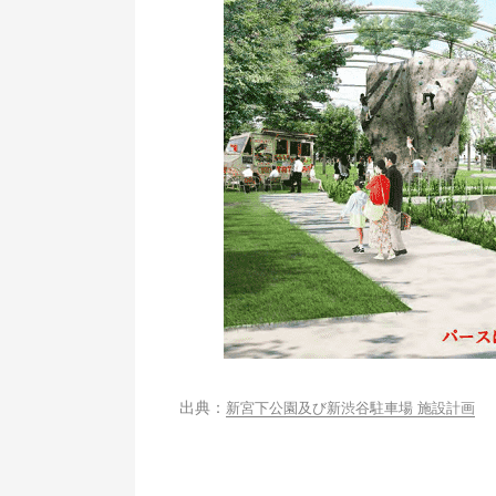
新宮下公園及び新渋⾕駐⾞場 施設計画