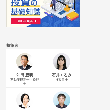
執筆者
沖田 豊明
石井くるみ
不動産鑑定士・税理
行政書士
士