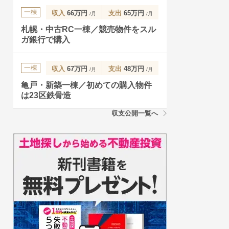
一棟
収入
66万円
支出
65万円
/月
/月
札幌・中古RC一棟／競売物件をスル
ガ銀行で購入
一棟
収入
67万円
支出
48万円
/月
/月
亀戸・新築一棟／初めての購入物件
は23区鉄骨造
収支公開一覧へ