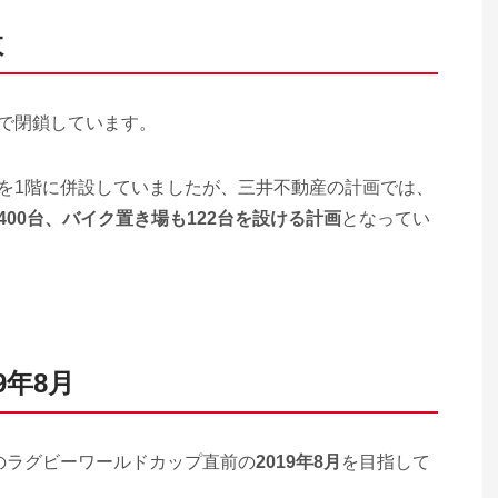
数
末で閉鎖しています。
場を1階に併設していましたが、三井不動産の計画では、
400台、バイク置き場も122台を設ける計画
となってい
9年8月
年のラグビーワールドカップ直前の
2019年8月
を目指して