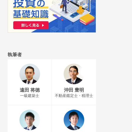
執筆者
遠田 将徳
沖田 豊明
一級建築士
不動産鑑定士・税理士