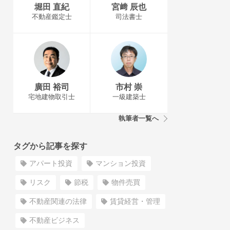
堀田 直紀
宮﨑 辰也
不動産鑑定士
司法書士
廣田 裕司
市村 崇
宅地建物取引士
一級建築士
執筆者一覧へ
タグから記事を探す
アパート投資
マンション投資
リスク
節税
物件売買
不動産関連の法律
賃貸経営・管理
不動産ビジネス