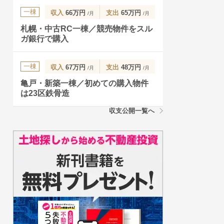
一棟
収入
66万円
支出
65万円
/月
/月
札幌・中古RC一棟／競売物件をスル
ガ銀行で購入
一棟
収入
67万円
支出
48万円
/月
/月
亀戸・新築一棟／初めての購入物件
は23区鉄骨造
収支公開一覧へ