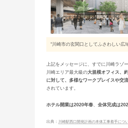
“川崎市の⽞関⼝としてふさわしい広
上記をメッセージに、すでに川崎ラゾ
川崎エリア最⼤級の
⼤規模オフィス、約
に対して、多様なワークプレイスや交
されています。
ホテル開業は2020年春
、
全体完成は20
川崎駅⻄⼝開発計画の本体⼯事着⼿につ