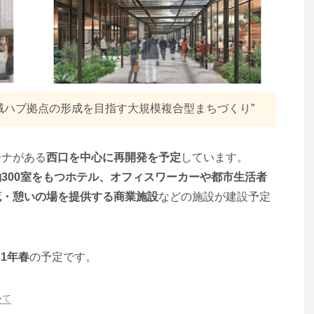
域ハブ拠点の形成を⽬指す⼤規模複合型まちづくり”
ーナがある
西口を中心に再開発を予定
しています。
300室をもつホテル、オフィスワーカーや都市⽣活者
流・憩いの場を提供する商業施設
などの施設が建設予定
21年春
の予定です。
いて