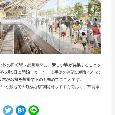
東北線の田町駅～品川駅間に、
新しい駅が開業
することを
を6月5日に開始
しました。山手線の新駅は昭和46年の
東日本が名前を募集するのも初めて
のことです。
という敷地で大規模な駅前開発もすすんでおり、投資家