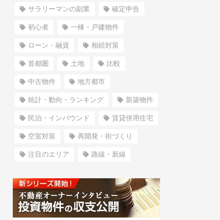
サラリーマンの副業
確定申告
初心者
一棟・戸建物件
ローン・融資
相続対策
首都圏
土地
比較
中古物件
地方都市
統計・動向・ランキング
新築物件
民泊・インバウンド
賃貸併用住宅
空室対策
再開発・街づくり
注目のエリア
路線・新線