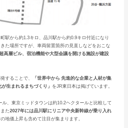
駅から約1.3キロ、品川駅から約0.9キロ付近になり
てきた場所ですが、車両留置箇所の見直しなどをおこな
の超高層ビル、宿泊機能や大型会議を開ける施設が建設
開発することで、
「世界中から 先進的な企業と人材が集
化が生まれるまちづくり」
をJR東日本は掲げています。
ール、東京ミッドタウンは約10.2ヘクタールと比較して
。また
2027年には品川駅にリニア中央新幹線が乗り入れ
すの地価上昇も含めて注目が集まります。