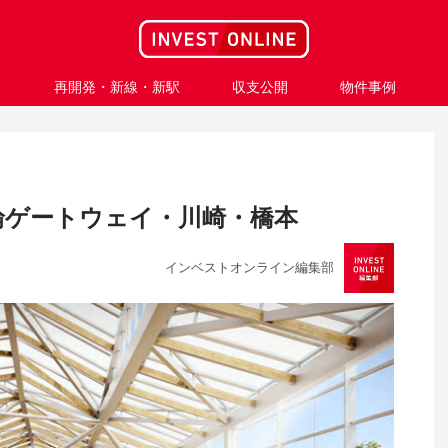
ス
再開発・新線・新駅
収支公開
物件事例
輪ゲートウェイ・川崎・橋本
インベストオンライン編集部