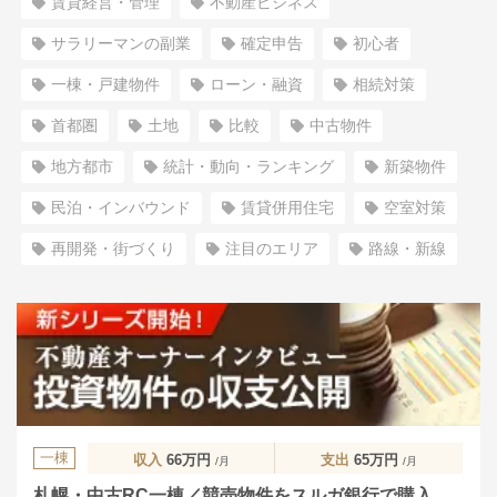
賃貸経営・管理
不動産ビジネス
サラリーマンの副業
確定申告
初心者
一棟・戸建物件
ローン・融資
相続対策
首都圏
土地
比較
中古物件
地方都市
統計・動向・ランキング
新築物件
民泊・インバウンド
賃貸併用住宅
空室対策
再開発・街づくり
注目のエリア
路線・新線
一棟
収入
66万円
支出
65万円
/月
/月
札幌・中古RC一棟／競売物件をスルガ銀行で購入