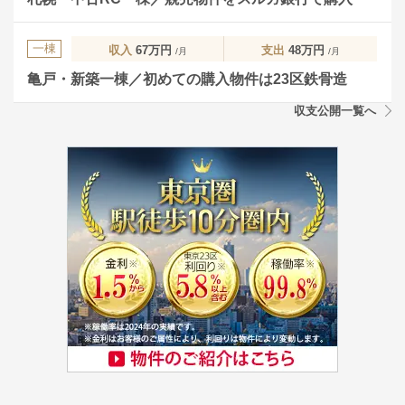
一棟
収入
67万円
支出
48万円
/月
/月
亀戸・新築一棟／初めての購入物件は23区鉄骨造
収支公開一覧へ