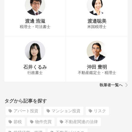
渡邊 浩滋
渡邉聡美
税理士・司法書士
米国税理士
石井くるみ
沖田 豊明
行政書士
不動産鑑定士・税理士
執筆者一覧へ
タグから記事を探す
アパート投資
マンション投資
リスク
節税
物件売買
不動産関連の法律