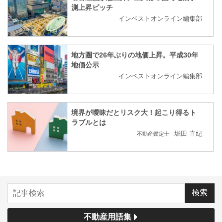
測上昇ピッチ
インベストオンライン編集部
地方圏で26年ぶりの地価上昇。平成30年
地価公示
インベストオンライン編集部
境界が曖昧だとリスク大！起こり得るト
ラブルとは
堀田 直紀
不動産鑑定士
不動産用語集