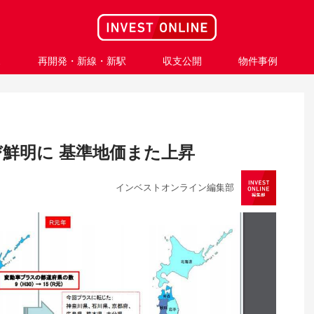
ス
再開発・新線・新駅
収支公開
物件事例
鮮明に 基準地価また上昇
インベストオンライン編集部