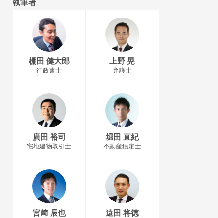
執筆者
棚田 健大郎
上野 晃
行政書士
弁護士
廣田 裕司
堀田 直紀
宅地建物取引士
不動産鑑定士
宮﨑 辰也
遠田 将徳