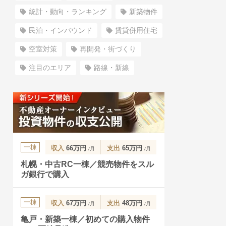
統計・動向・ランキング
新築物件
民泊・インバウンド
賃貸併用住宅
空室対策
再開発・街づくり
注目のエリア
路線・新線
一棟
収入
66万円
支出
65万円
/月
/月
札幌・中古RC一棟／競売物件をスル
ガ銀行で購入
一棟
収入
67万円
支出
48万円
/月
/月
亀戸・新築一棟／初めての購入物件