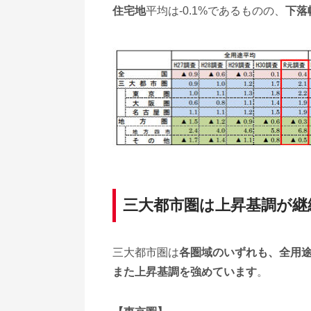
住宅地
平均は-0.1%であるものの、
下落
三大都市圏は上昇基調が継
三大都市圏は
各圏域のいずれも、全用
また上昇基調を強めています
。