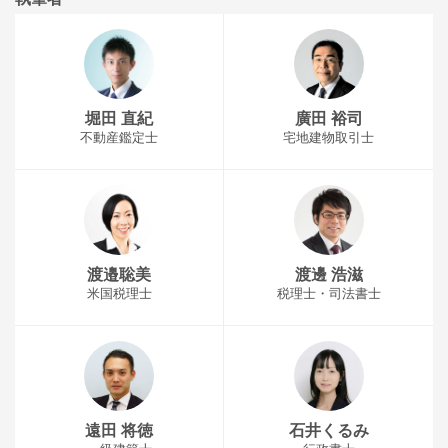
堀田 直紀
廣田 裕司
不動産鑑定士
宅地建物取引士
渡邉聡美
渡邊 浩滋
米国税理士
税理士・司法書士
遠田 将徳
石井くるみ