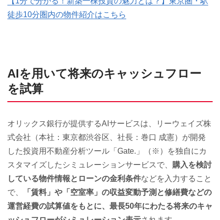
【1分で分かる！新築一棟投資の魅力とは？】東京圏・駅
徒歩10分圏内の物件紹介はこちら
AIを用いて将来のキャッシュフロー
を試算
オリックス銀行が提供するAIサービスは、リーウェイズ株
式会社（本社：東京都渋谷区、社長：巻口 成憲）が開発
した投資用不動産分析ツール「Gate.」（※）を独自にカ
スタマイズしたシミュレーションサービスで、
購入を検討
している物件情報とローンの金利条件
などを入力すること
で、
「賃料」や「空室率」の収益変動予測と修繕費などの
運営経費の試算値をもとに、最長50年にわたる将来のキャ
ッシュフローがシミュレーション表示
されます。