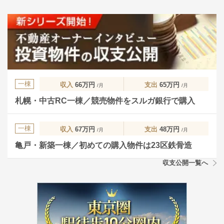
一棟
収入
66万円
支出
65万円
/月
/月
札幌・中古RC一棟／競売物件をスルガ銀行で購入
一棟
収入
67万円
支出
48万円
/月
/月
亀戸・新築一棟／初めての購入物件は23区鉄骨造
収支公開一覧へ