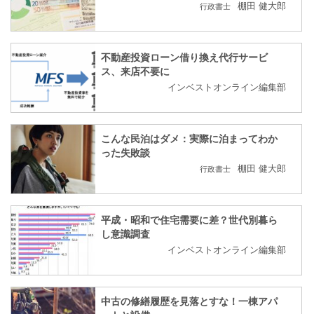
棚田 健大郎
行政書士
不動産投資ローン借り換え代行サービ
ス、来店不要に
インベストオンライン編集部
こんな民泊はダメ：実際に泊まってわか
った失敗談
棚田 健大郎
行政書士
平成・昭和で住宅需要に差？世代別暮ら
し意識調査
インベストオンライン編集部
中古の修繕履歴を見落とすな！一棟アパ