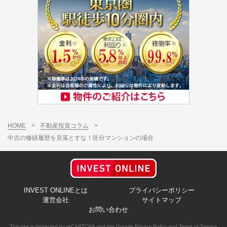
HOME
>
不動産投資コラム
>
中古の修繕履歴を見落とすな！区分マンションの場合
INVEST ONLINEとは
プライバシーポリシー
運営会社
サイトマップ
お問い合わせ
This site is protected by reCAPTCHA and the Google
Privacy Policy
and
Terms of Service