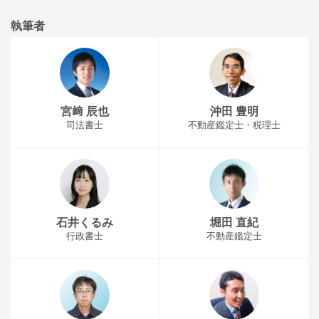
執筆者
宮﨑 辰也
沖田 豊明
司法書士
不動産鑑定士・税理士
石井くるみ
堀田 直紀
行政書士
不動産鑑定士