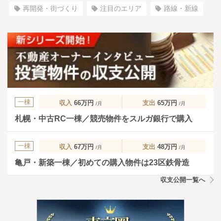
再開発・街づくり
注目のエリア
路線・新線
一棟
収入
66万円
支出
65万円
/月
/月
札幌・中古RC一棟／競売物件をスルガ銀行で購入
一棟
収入
67万円
支出
48万円
/月
/月
亀戸・新築一棟／初めての購入物件は23区鉄骨造
収支公開一覧へ