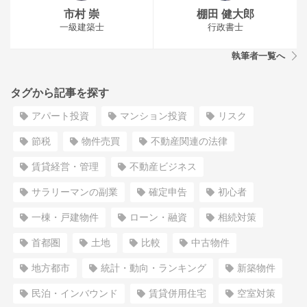
市村 崇
棚田 健大郎
一級建築士
行政書士
執筆者一覧へ
タグから記事を探す
アパート投資
マンション投資
リスク
節税
物件売買
不動産関連の法律
賃貸経営・管理
不動産ビジネス
サラリーマンの副業
確定申告
初心者
一棟・戸建物件
ローン・融資
相続対策
首都圏
土地
比較
中古物件
地方都市
統計・動向・ランキング
新築物件
民泊・インバウンド
賃貸併用住宅
空室対策