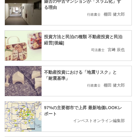
築古の中古マンションが「スラム化」す
る理由
棚田 健大郎
行政書士
投資方法と民泊の種類 不動産投資と民泊
経営[後編]
宮﨑 辰也
司法書士
不動産投資における「地震リスク」と
「耐震基準」
棚田 健大郎
行政書士
97%の主要都市で上昇 最新地価LOOKレ
ポート
インベストオンライン編集部