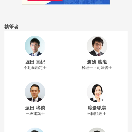
執筆者
堀田 直紀
渡邊 浩滋
不動産鑑定士
税理士・司法書士
遠田 将徳
渡邉聡美
一級建築士
米国税理士