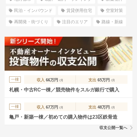
民泊・インバウンド
賃貸併用住宅
空室対策
再開発・街づくり
注目のエリア
路線・新線
一棟
収入
66万円
支出
65万円
/月
/月
札幌・中古RC一棟／競売物件をスルガ銀行で購入
一棟
収入
67万円
支出
48万円
/月
/月
亀戸・新築一棟／初めての購入物件は23区鉄骨造
収支公開一覧へ