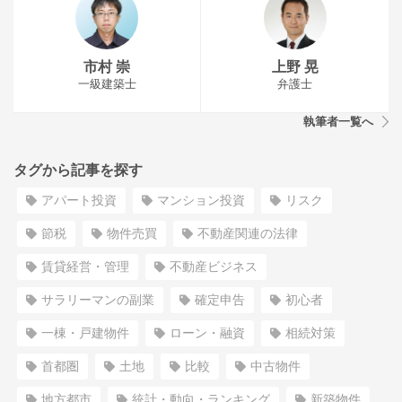
市村 崇
上野 晃
一級建築士
弁護士
執筆者一覧へ
タグから記事を探す
アパート投資
マンション投資
リスク
節税
物件売買
不動産関連の法律
賃貸経営・管理
不動産ビジネス
サラリーマンの副業
確定申告
初心者
一棟・戸建物件
ローン・融資
相続対策
首都圏
土地
比較
中古物件
地方都市
統計・動向・ランキング
新築物件