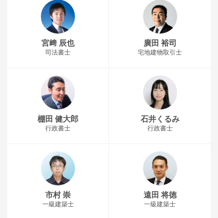
宮﨑 辰也
廣田 裕司
司法書士
宅地建物取引士
棚田 健大郎
石井くるみ
行政書士
行政書士
市村 崇
遠田 将徳
一級建築士
一級建築士