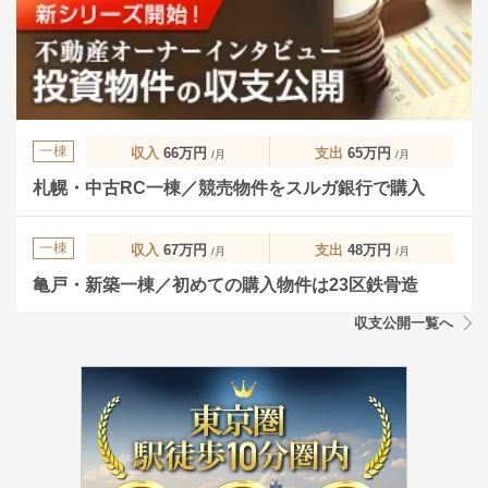
一棟
収入
66万円
支出
65万円
/月
/月
札幌・中古RC一棟／競売物件をスルガ銀行で購入
一棟
収入
67万円
支出
48万円
/月
/月
亀戸・新築一棟／初めての購入物件は23区鉄骨造
収支公開一覧へ