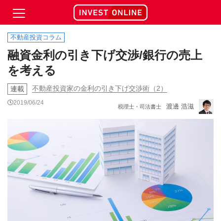
不動産投資コラム
融資金利の引き下げ交渉/銀行の売上
を考える
不動産投資家の金利の引き下げ交渉術（2）
連載
2019/06/24
渡邊 浩滋
税理士・司法書士