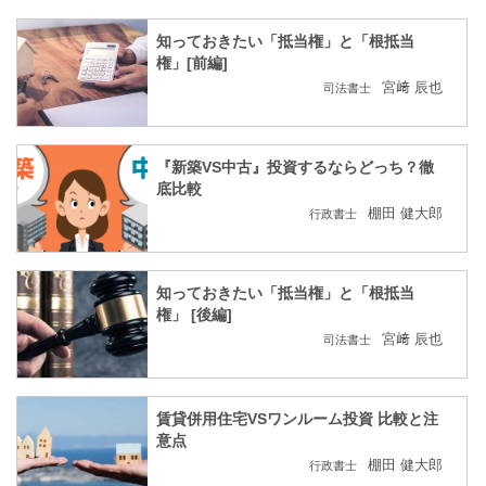
知っておきたい「抵当権」と「根抵当
権」[前編]
宮﨑 辰也
司法書士
『新築VS中古』投資するならどっち？徹
底比較
棚田 健大郎
行政書士
知っておきたい「抵当権」と「根抵当
権」 [後編]
宮﨑 辰也
司法書士
賃貸併用住宅VSワンルーム投資 比較と注
意点
棚田 健大郎
行政書士