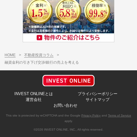
HOME
>
不動産投資コラム
>
融資金利の引き下げ交渉/銀行の売上を考える
INVEST ONLINEとは
プライバシーポリシー
運営会社
サイトマップ
お問い合わせ
This site is protected by reCAPTCHA and the Google
Privacy Policy
and
Terms of Service
apply.
©2026 INVEST ONLINE, INC., All rights reserved.