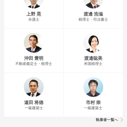
上野 晃
渡邊 浩滋
弁護士
税理士・司法書士
沖田 豊明
渡邉聡美
不動産鑑定士・税理士
米国税理士
遠田 将徳
市村 崇
一級建築士
一級建築士
執筆者一覧へ