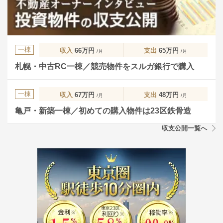
一棟
収入
66万円
支出
65万円
/月
/月
札幌・中古RC一棟／競売物件をスルガ銀行で購入
一棟
収入
67万円
支出
48万円
/月
/月
亀戸・新築一棟／初めての購入物件は23区鉄骨造
収支公開一覧へ