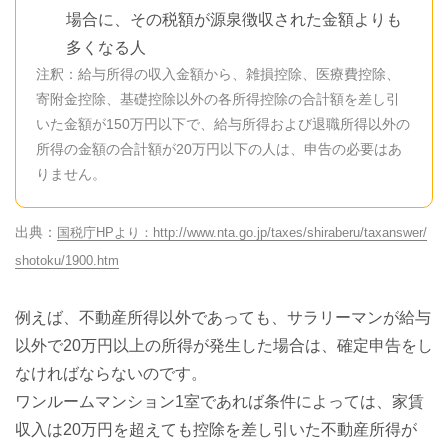
場合に、その税額が源泉徴収された金額よりも
多くなる人
注釈：給与所得の収入金額から、雑損控除、医療費控除、
寄附金控除、基礎控除以外の各所得控除の合計額を差し引
いた金額が150万円以下で、給与所得および退職所得以外の
所得の金額の合計額が20万円以下の人は、申告の必要はあ
りません。
国税庁HPより：http://www.nta.go.jp/taxes/shiraberu/taxanswer/
shotoku/1900.htm
例えば、不動産所得以外であっても、サラリーマンが給与
以外で20万円以上の所得が発生した場合は、確定申告をし
なければならないのです。
ワンルームマンション1室であれば条件によっては、家賃
収入は20万円を超えても控除を差し引いた不動産所得が