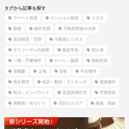
タグから記事を探す
アパート投資
マンション投資
リスク
節税
物件売買
不動産関連の法律
賃貸経営・管理
不動産ビジネス
サラリーマンの副業
確定申告
初心者
一棟・戸建物件
ローン・融資
相続対策
首都圏
土地
比較
中古物件
地方都市
統計・動向・ランキング
新築物件
民泊・インバウンド
賃貸併用住宅
空室対策
再開発・街づくり
注目のエリア
路線・新線