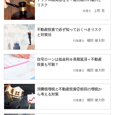
リスク
上野 晃
弁護士
不動産投資で必ず知っておくべきリスク
と対策法
棚田 健大郎
行政書士
住宅ローンは低金利＆長期返済＋不動産
投資も可能？
棚田 健大郎
行政書士
消費税増税と不動産投資②前回の増税か
ら考える対策
棚田 健大郎
行政書士