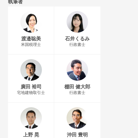
執筆者
渡邉聡美
石井くるみ
米国税理士
行政書士
廣田 裕司
棚田 健大郎
宅地建物取引士
行政書士
上野 晃
沖田 豊明