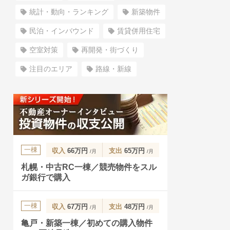
統計・動向・ランキング
新築物件
民泊・インバウンド
賃貸併用住宅
空室対策
再開発・街づくり
注目のエリア
路線・新線
一棟
収入
66万円
支出
65万円
/月
/月
札幌・中古RC一棟／競売物件をスル
ガ銀行で購入
一棟
収入
67万円
支出
48万円
/月
/月
亀戸・新築一棟／初めての購入物件