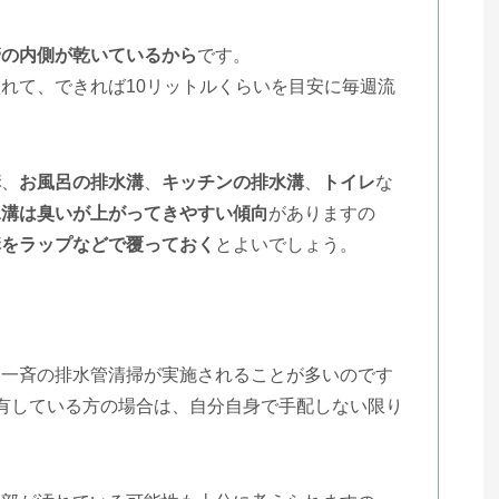
管の内側が乾いているから
です。
れて、できれば10リットルくらいを目安に毎週流
溝
、
お風呂の排水溝
、
キッチンの排水溝
、
トイレ
な
水溝は臭いが上がってきやすい傾向
がありますの
溝をラップなどで覆っておく
とよいでしょう。
戸一斉の排水管清掃が実施されることが多いのです
有している方の場合は、自分自身で手配しない限り