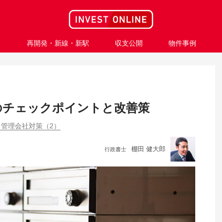
ス
再開発・新線・新駅
収支公開
物件事例
のチェックポイントと改善策
管理会社対策（2）
棚田 健大郎
行政書士