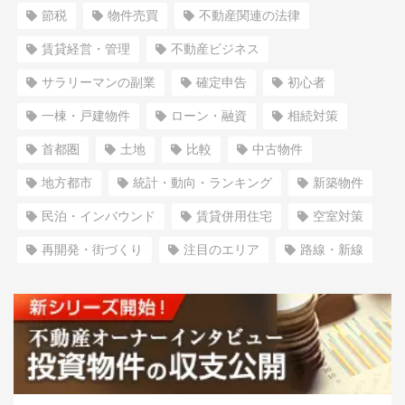
節税
物件売買
不動産関連の法律
賃貸経営・管理
不動産ビジネス
サラリーマンの副業
確定申告
初心者
一棟・戸建物件
ローン・融資
相続対策
首都圏
土地
比較
中古物件
地方都市
統計・動向・ランキング
新築物件
民泊・インバウンド
賃貸併用住宅
空室対策
再開発・街づくり
注目のエリア
路線・新線