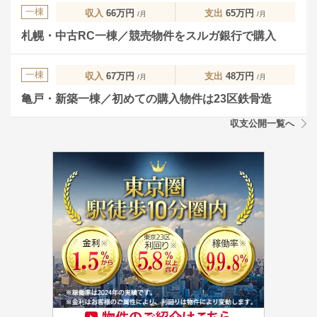
一棟
収入
66万円
支出
65万円
/月
/月
札幌・中古RC一棟／競売物件をスルガ銀行で購入
一棟
収入
67万円
支出
48万円
/月
/月
亀戸・新築一棟／初めての購入物件は23区鉄骨造
収支公開一覧へ