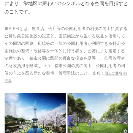
により、栄地区の賑わいのシンボルとなる空間を目指すと
のことです。
※P-PFIとは、飲食店、売店等の公園利用者の利便の向上に資する
公募対象公園施設の設置と、当該施設から生ずる収益を活用して
その周辺の園路、広場等の一般の公園利用者が利用できる特定公
園施設の整備・改修等を一体的に行う者を、公募により選定する
制度であり、都市公園に民間の優良な投資を誘導し、公園管理者
の財政負担を軽減しつつ、都市公園の質の向上、公園利用者の利
便の向上を図る新たな整備・管理手法のこと。
国土交通省 都
市局