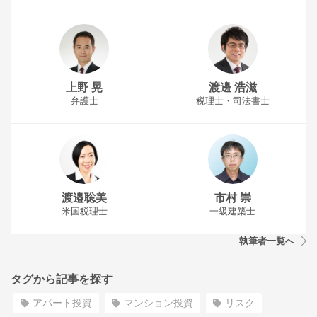
上野 晃
渡邊 浩滋
弁護士
税理士・司法書士
渡邉聡美
市村 崇
米国税理士
一級建築士
執筆者一覧へ
タグから記事を探す
アパート投資
マンション投資
リスク