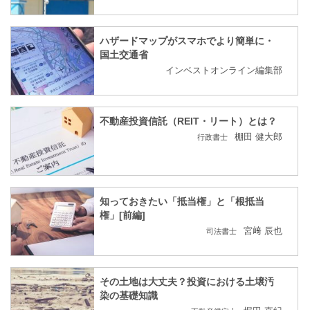
ハザードマップがスマホでより簡単に・
国土交通省
インベストオンライン編集部
不動産投資信託（REIT・リート）とは？
棚田 健大郎
行政書士
知っておきたい「抵当権」と「根抵当
権」[前編]
宮﨑 辰也
司法書士
その土地は大丈夫？投資における土壌汚
染の基礎知識