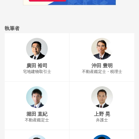
執筆者
廣田 裕司
沖田 豊明
宅地建物取引士
不動産鑑定士・税理士
堀田 直紀
上野 晃
不動産鑑定士
弁護士