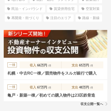
民泊・インバウンド
賃貸併用住宅
空室対策
再開発・街づくり
注目のエリア
路線・新線
一棟
収入
66万円
支出
65万円
/月
/月
札幌・中古RC一棟／競売物件をスルガ銀行で購入
一棟
収入
67万円
支出
48万円
/月
/月
亀戸・新築一棟／初めての購入物件は23区鉄骨造
収支公開一覧へ