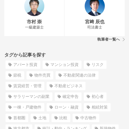
市村 崇
宮﨑 辰也
一級建築士
司法書士
執筆者一覧へ
タグから記事を探す
アパート投資
マンション投資
リスク
節税
物件売買
不動産関連の法律
賃貸経営・管理
不動産ビジネス
サラリーマンの副業
確定申告
初心者
一棟・戸建物件
ローン・融資
相続対策
首都圏
土地
比較
中古物件
地方都市
統計・動向・ランキング
新築物件