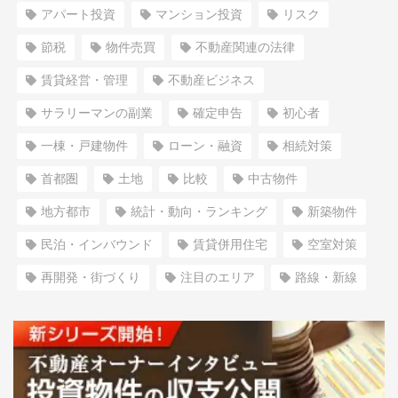
アパート投資
マンション投資
リスク
節税
物件売買
不動産関連の法律
賃貸経営・管理
不動産ビジネス
サラリーマンの副業
確定申告
初心者
一棟・戸建物件
ローン・融資
相続対策
首都圏
土地
比較
中古物件
地方都市
統計・動向・ランキング
新築物件
民泊・インバウンド
賃貸併用住宅
空室対策
再開発・街づくり
注目のエリア
路線・新線