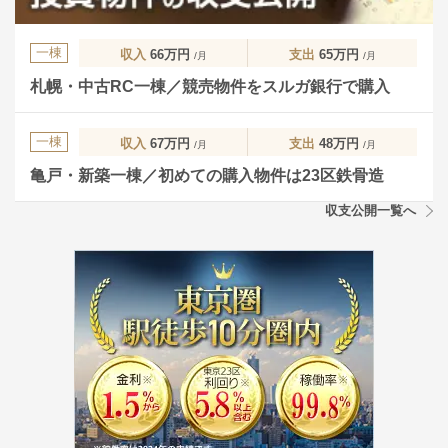
一棟
収入
66万円
支出
65万円
/月
/月
札幌・中古RC一棟／競売物件をスルガ銀行で購入
一棟
収入
67万円
支出
48万円
/月
/月
亀戸・新築一棟／初めての購入物件は23区鉄骨造
収支公開一覧へ