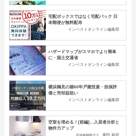
宅配ボックスではなく宅配バック 日
本郵便が無料配布
インベストオンライン編集部
ハザードマップがスマホでより簡単
に・国土交通省
インベストオンライン編集部
横浜鶴見の築60年戸建投資・担保評
価と売却益狙い
インベストオンライン編集部
空室を埋める！[前編]…入居者分析と
物件力アップ
廣田 裕司
宅地建物取引士