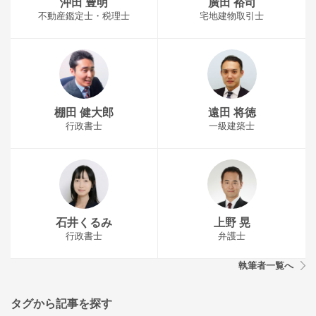
沖田 豊明
廣田 裕司
不動産鑑定士・税理士
宅地建物取引士
棚田 健大郎
遠田 将徳
行政書士
一級建築士
石井くるみ
上野 晃
行政書士
弁護士
執筆者一覧へ
タグから記事を探す