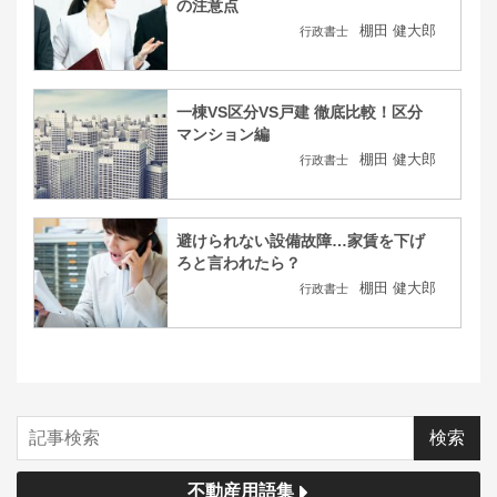
の注意点
棚田 健大郎
行政書士
一棟VS区分VS戸建 徹底比較！区分
マンション編
棚田 健大郎
行政書士
避けられない設備故障…家賃を下げ
ろと言われたら？
棚田 健大郎
行政書士
不動産用語集