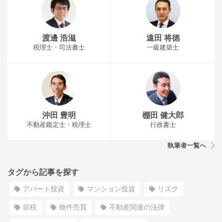
渡邊 浩滋
遠田 将徳
税理士・司法書士
一級建築士
沖田 豊明
棚田 健大郎
不動産鑑定士・税理士
行政書士
執筆者一覧へ
タグから記事を探す
アパート投資
マンション投資
リスク
節税
物件売買
不動産関連の法律