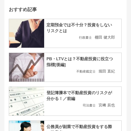
おすすめ記事
定期預金では不十分？投資をしない
リスクとは
棚田 健大郎
行政書士
PB・LTVとは？不動産投資に役立つ
指標[後編]
堀田 直紀
不動産鑑定士
登記簿謄本で不動産投資のリスクが
分かる！／前編
宮﨑 辰也
司法書士
公務員が副業で不動産投資をする際