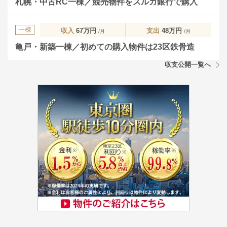
札幌・中古RC一棟／競売物件をスルガ銀行で購入
一棟
収入
67万円
支出
48万円
/月
/月
亀戸・新築一棟／初めての購入物件は23区鉄骨造
収支公開一覧へ