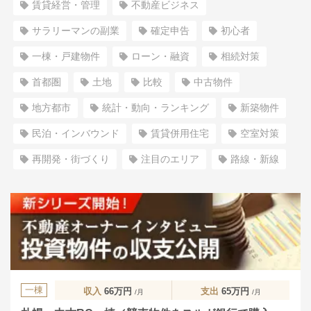
賃貸経営・管理
不動産ビジネス
サラリーマンの副業
確定申告
初心者
一棟・戸建物件
ローン・融資
相続対策
首都圏
土地
比較
中古物件
地方都市
統計・動向・ランキング
新築物件
民泊・インバウンド
賃貸併用住宅
空室対策
再開発・街づくり
注目のエリア
路線・新線
一棟
収入
66万円
支出
65万円
/月
/月