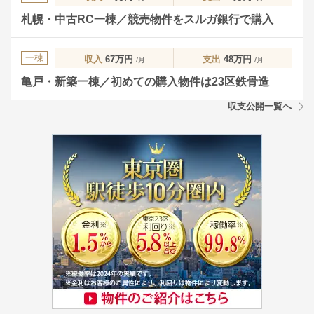
札幌・中古RC一棟／競売物件をスルガ銀行で購入
一棟
収入
67万円
支出
48万円
/月
/月
亀戸・新築一棟／初めての購入物件は23区鉄骨造
収支公開一覧へ