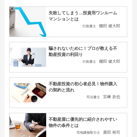
失敗してしまう…投資用ワンルーム
マンションとは
棚田 健大郎
行政書士
騙されないために！プロが教える不
動産投資の利回り
棚田 健大郎
行政書士
不動産投資の初心者必見！物件購入
の契約と流れ
宮﨑 辰也
司法書士
不動産屋に優先的に紹介されやすい
物件の条件とは
廣田 裕司
宅地建物取引士