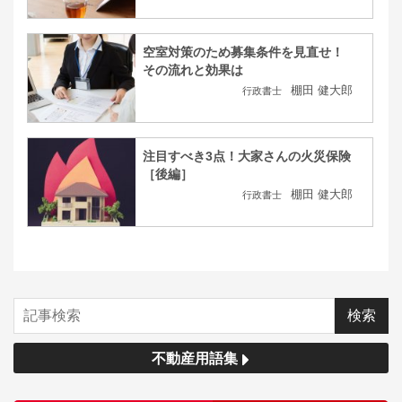
空室対策のため募集条件を見直せ！
その流れと効果は
棚田 健大郎
行政書士
注目すべき3点！大家さんの火災保険
［後編］
棚田 健大郎
行政書士
不動産用語集