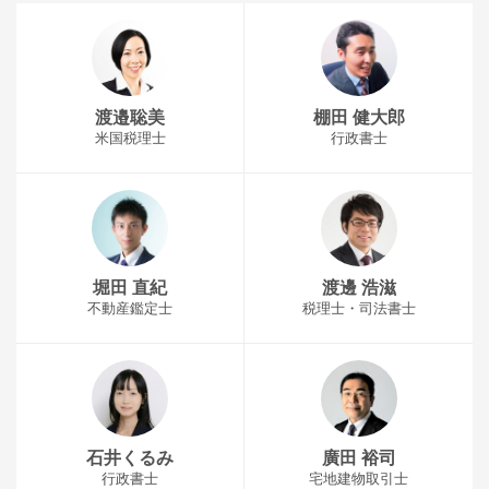
渡邉聡美
棚田 健大郎
米国税理士
行政書士
堀田 直紀
渡邊 浩滋
不動産鑑定士
税理士・司法書士
石井くるみ
廣田 裕司
行政書士
宅地建物取引士