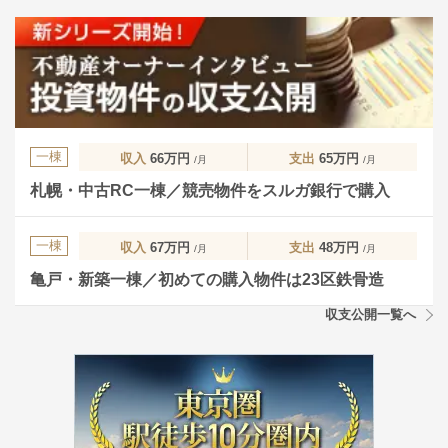
一棟
収入
66万円
支出
65万円
/月
/月
札幌・中古RC一棟／競売物件をスルガ銀行で購入
一棟
収入
67万円
支出
48万円
/月
/月
亀戸・新築一棟／初めての購入物件は23区鉄骨造
収支公開一覧へ