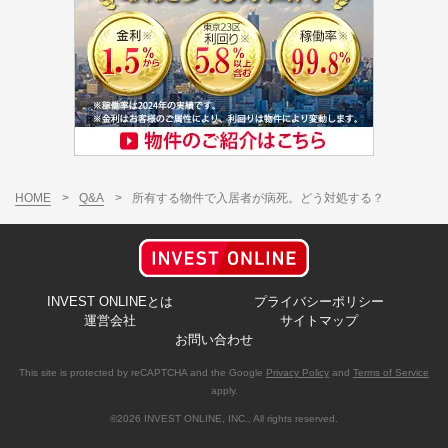
HOME
>
Q&A
>
所有する物件で入居者が病死。どう対処する？
INVEST ONLINEとは
プライバシーポリシー
運営会社
サイトマップ
お問い合わせ
This site is protected by reCAPTCHA and the Google
Privacy Policy
and
Terms of Service
apply.
©2026 INVEST ONLINE, INC., All rights reserved.