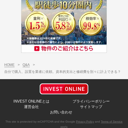
HOME
>
Q&A
>
自分で購入、設置を業者に依頼。資本的支出と修繕費を別々に計上できる？
INVEST ONLINEとは
プライバシーポリシー
運営会社
サイトマップ
お問い合わせ
This site is protected by reCAPTCHA and the Google
Privacy Policy
and
Terms of Service
apply.