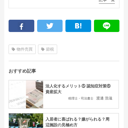
物件売買
節税
おすすめ記事
法人化するメリット⑤ 認知症対策⑥
資産拡大
渡邊 浩滋
税理士・司法書士
入居者に喜ばれる？嫌がられる？周
辺施設の見極め方