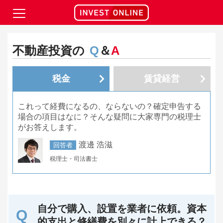
不動産投資の
Q
＆
A
税金
賃貸経営
これって経費になるの、ならないの？確定申告する
場合の項目はなに？そんな疑問に大家専門の税理士
がお答えします。
渡邊 浩滋
回答者
税理士・司法書士
自分で購入、設置を業者に依頼。資本
的支出と修繕費を別々に計上できる？