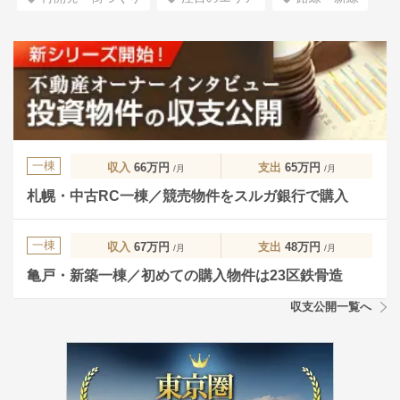
一棟
収入
66万円
支出
65万円
/月
/月
札幌・中古RC一棟／競売物件をスルガ銀行で購入
一棟
収入
67万円
支出
48万円
/月
/月
亀戸・新築一棟／初めての購入物件は23区鉄骨造
収支公開一覧へ