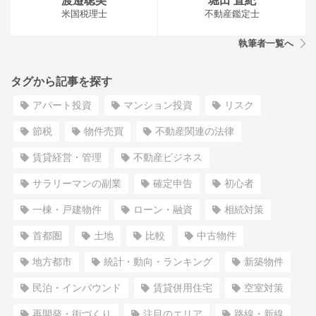
渡邉聡美
堀田 直紀
米国税理士
不動産鑑定士
執筆者一覧へ
タグから記事を探す
アパート投資
マンション投資
リスク
節税
物件売買
不動産関連の法律
賃貸経営・管理
不動産ビジネス
サラリーマンの副業
確定申告
初心者
一棟・戸建物件
ローン・融資
相続対策
首都圏
土地
比較
中古物件
地方都市
統計・動向・ランキング
新築物件
民泊・インバウンド
賃貸併用住宅
空室対策
再開発・街づくり
注目のエリア
路線・新線