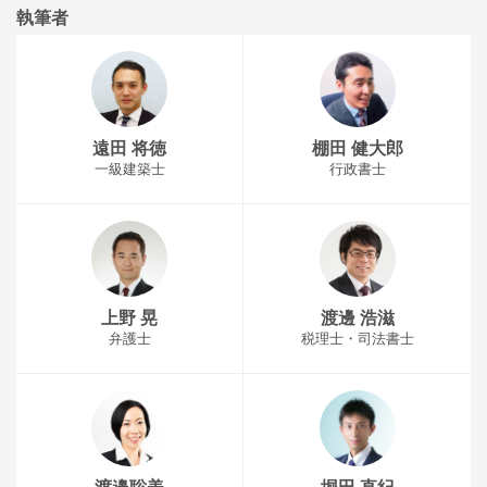
執筆者
遠田 将徳
棚田 健大郎
一級建築士
行政書士
上野 晃
渡邊 浩滋
弁護士
税理士・司法書士