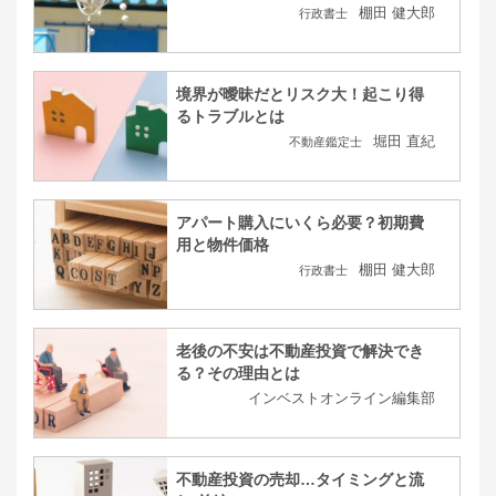
棚田 健大郎
行政書士
境界が曖昧だとリスク大！起こり得
るトラブルとは
堀田 直紀
不動産鑑定士
アパート購入にいくら必要？初期費
用と物件価格
棚田 健大郎
行政書士
老後の不安は不動産投資で解決でき
る？その理由とは
インベストオンライン編集部
不動産投資の売却…タイミングと流