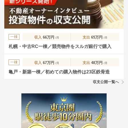
一棟
収入
66万円
支出
65万円
/月
/月
札幌・中古RC一棟／競売物件をスルガ銀行で購入
一棟
収入
67万円
支出
48万円
/月
/月
亀戸・新築一棟／初めての購入物件は23区鉄骨造
収支公開一覧へ