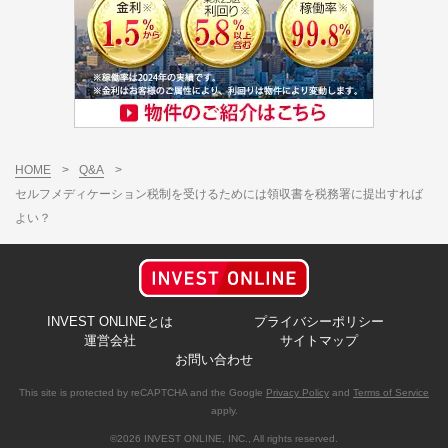
HOME
>
Q&A
>
セルフメディケーション税制を受けるためには領収書を税務署に提出すれば
よい？
INVEST ONLINEとは
プライバシーポリシー
運営会社
サイトマップ
お問い合わせ
This site is protected by reCAPTCHA and the Google
Privacy Policy
and
Terms of Service
apply.
©2026 INVEST ONLINE, INC., All rights reserved.