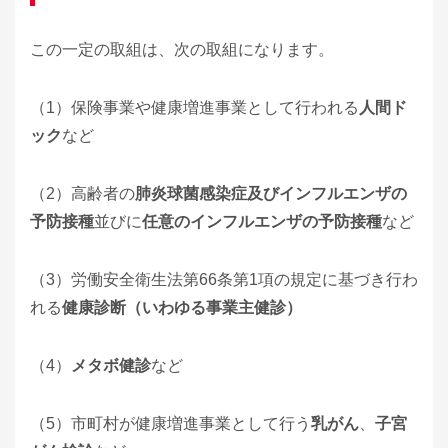
この一定の取組は、次の取組になります。
（1）保険事業や健康増進事業として行われる
人間ド
ック
など
（2）高齢者の
肺炎球菌感染症及びインフルエンザの
予防接種
並びに
任意のインフルエンザの予防接種
など
（3）労働安全衛生法第66条第1項の規定に基づき行わ
れる
健康診断（いわゆる事業主健診）
（4）
メタボ健診
など
（5）市町村が健康増進事業として行う
乳がん
、
子宮