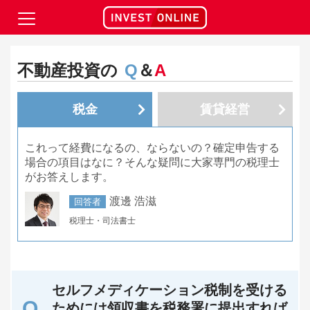
不動産投資の
Q
＆
A
税金
賃貸経営
これって経費になるの、ならないの？確定申告する
場合の項目はなに？そんな疑問に大家専門の税理士
がお答えします。
渡邊 浩滋
回答者
税理士・司法書士
セルフメディケーション税制を受ける
ためには領収書を税務署に提出すれば