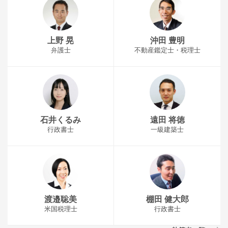
上野 晃
沖田 豊明
弁護士
不動産鑑定士・税理士
石井くるみ
遠田 将徳
行政書士
一級建築士
渡邉聡美
棚田 健大郎
米国税理士
行政書士