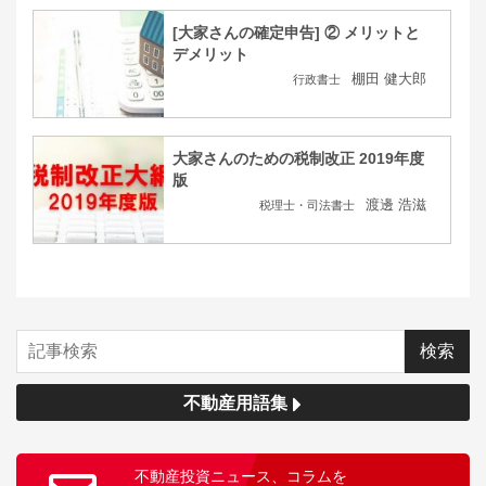
[大家さんの確定申告] ② メリットと
デメリット
棚田 健大郎
行政書士
大家さんのための税制改正 2019年度
版
渡邊 浩滋
税理士・司法書士
不動産用語集
不動産投資ニュース、コラムを