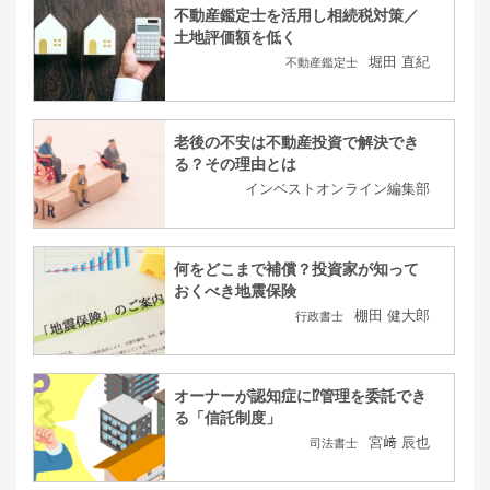
不動産鑑定士を活用し相続税対策／
土地評価額を低く
堀田 直紀
不動産鑑定士
老後の不安は不動産投資で解決でき
る？その理由とは
インベストオンライン編集部
何をどこまで補償？投資家が知って
おくべき地震保険
棚田 健大郎
行政書士
オーナーが認知症に⁉管理を委託でき
る「信託制度」
宮﨑 辰也
司法書士