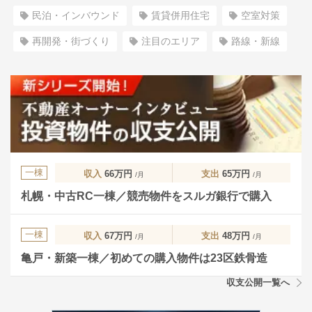
民泊・インバウンド
賃貸併用住宅
空室対策
再開発・街づくり
注目のエリア
路線・新線
一棟
収入
66万円
支出
65万円
/月
/月
札幌・中古RC一棟／競売物件をスルガ銀行で購入
一棟
収入
67万円
支出
48万円
/月
/月
亀戸・新築一棟／初めての購入物件は23区鉄骨造
収支公開一覧へ