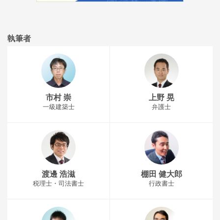
執筆者
市村 崇
上野 晃
一級建築士
弁護士
渡邊 浩滋
棚田 健大郎
税理士・司法書士
行政書士