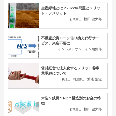
生産緑地とは？2022年問題とメリッ
ト・デメリット
棚田 健大郎
行政書士
不動産投資ローン借り換え代行サー
ビス、来店不要に
インベストオンライン編集部
賃貸経営で法人化するメリット④事
業承継について
渡邊 浩滋
税理士・司法書士
木造？鉄骨？RC？構造別のお金の特
徴
棚田 健大郎
行政書士