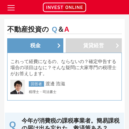
不動産投資の
Q
＆
A
税金
賃貸経営
これって経費になるの、ならないの？確定申告する
場合の項目はなに？そんな疑問に大家専門の税理士
がお答えします。
渡邊 浩滋
回答者
税理士・司法書士
今年が消費税の課税事業者。簡易課税
の届け出を忘れた。救済策ある？