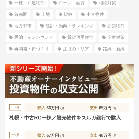
一棟・戸建物件
ローン・融資
相続対策
首都圏
土地
比較
中古物件
地方都市
統計・動向・ランキング
新築物件
民泊・インバウンド
賃貸併用住宅
空室対策
再開発・街づくり
注目のエリア
路線・新線
一棟
収入
66万円
支出
65万円
/月
/月
札幌・中古RC一棟／競売物件をスルガ銀行で購入
一棟
収入
67万円
支出
48万円
/月
/月