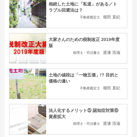
相続した土地に「私道」がある／ト
ラブル回避法は？
堀田 直紀
不動産鑑定士
大家さんのための税制改正 2019年度
版
渡邊 浩滋
税理士・司法書士
土地の値段は「一物五価」!? 目的と
価格の違い
堀田 直紀
不動産鑑定士
法人化するメリット⑤ 認知症対策⑥
資産拡大
渡邊 浩滋
税理士・司法書士