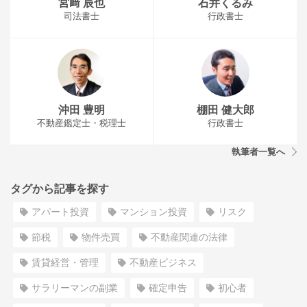
宮﨑 辰也
石井くるみ
司法書士
行政書士
沖田 豊明
棚田 健大郎
不動産鑑定士・税理士
行政書士
執筆者一覧へ
タグから記事を探す
アパート投資
マンション投資
リスク
節税
物件売買
不動産関連の法律
賃貸経営・管理
不動産ビジネス
サラリーマンの副業
確定申告
初心者