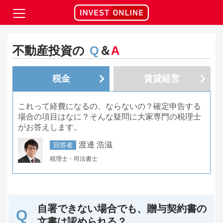
不動産投資の
Q
＆
A
税金
賃貸経営
これって経費になるの、ならないの？確定申告する
場合の項目はなに？そんな疑問に大家専門の税理士
がお答えします。
渡邊 浩滋
回答者
税理士・司法書士
自署できない場合でも、贈与契約書の
文書は認められる？