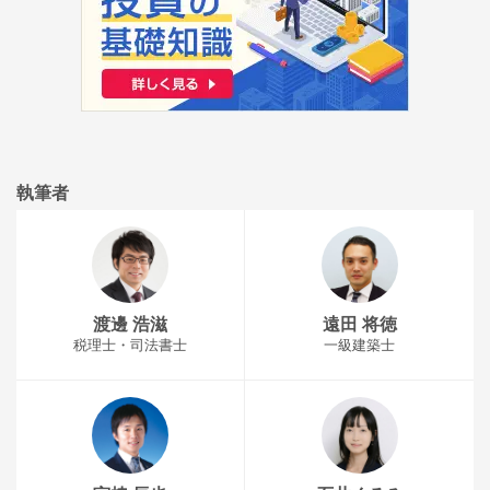
執筆者
渡邊 浩滋
遠田 将徳
税理士・司法書士
一級建築士