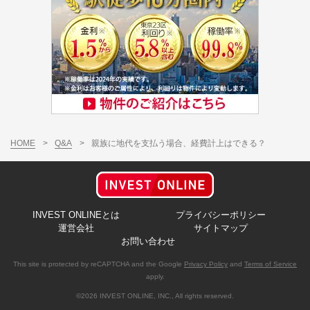
HOME
>
Q&A
>
親族に地代を支払う場合、経費計上はできる？
INVEST ONLINEとは
プライバシーポリシー
運営会社
サイトマップ
お問い合わせ
This site is protected by reCAPTCHA and the Google
Privacy Policy
and
Terms of Service
apply.
©2026 INVEST ONLINE, INC., All rights reserved.