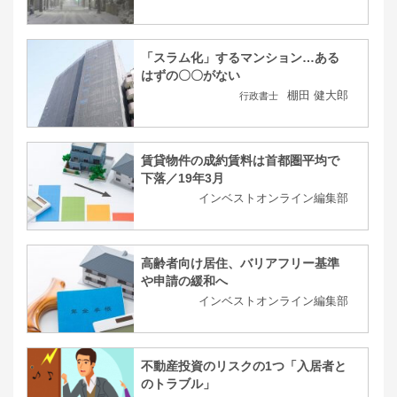
「スラム化」するマンション…ある
はずの〇〇がない
棚田 健大郎
行政書士
賃貸物件の成約賃料は首都圏平均で
下落／19年3月
インベストオンライン編集部
高齢者向け居住、バリアフリー基準
や申請の緩和へ
インベストオンライン編集部
不動産投資のリスクの1つ「入居者と
のトラブル」