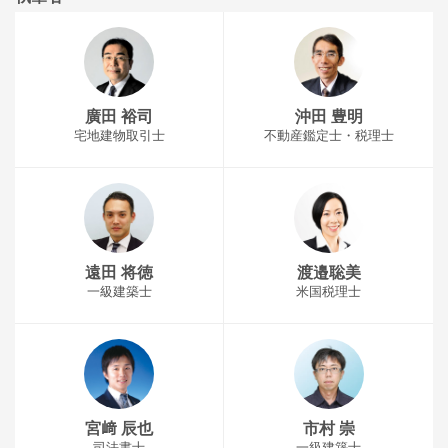
廣田 裕司
沖田 豊明
宅地建物取引士
不動産鑑定士・税理士
遠田 将徳
渡邉聡美
一級建築士
米国税理士
宮﨑 辰也
市村 崇
司法書士
一級建築士