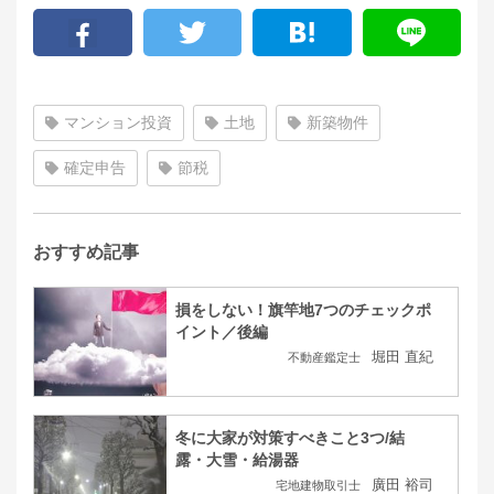
マンション投資
土地
新築物件
確定申告
節税
おすすめ記事
損をしない！旗竿地7つのチェックポ
イント／後編
堀田 直紀
不動産鑑定士
冬に大家が対策すべきこと3つ/結
露・大雪・給湯器
廣田 裕司
宅地建物取引士