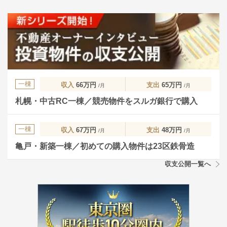
一棟
収入
66万円
支出
65万円
/月
/月
札幌・中古RC一棟／競売物件をスルガ銀行で購入
一棟
収入
67万円
支出
48万円
/月
/月
亀戸・新築一棟／初めての購入物件は23区鉄骨造
収支公開一覧へ