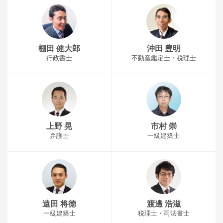
棚田 健大郎
沖田 豊明
行政書士
不動産鑑定士・税理士
上野 晃
市村 崇
弁護士
一級建築士
遠田 将徳
渡邊 浩滋
一級建築士
税理士・司法書士