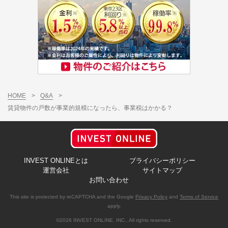
HOME
>
Q&A
>
賃貸物件の戸数が事業的規模になったら、事業税はかかる？
INVEST ONLINEとは
プライバシーポリシー
運営会社
サイトマップ
お問い合わせ
This site is protected by reCAPTCHA and the Google
Privacy Policy
and
Terms of Service
apply.
©2026 INVEST ONLINE, INC., All rights reserved.