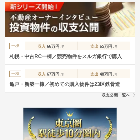
一棟
収入
66万円
支出
65万円
/月
/月
札幌・中古RC一棟／競売物件をスルガ銀行で購入
一棟
収入
67万円
支出
48万円
/月
/月
亀戸・新築一棟／初めての購入物件は23区鉄骨造
収支公開一覧へ