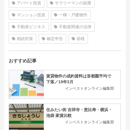
アパート投資
サラリーマンの副業
マンション投資
一棟・戸建物件
不動産ビジネス
不動産関連の法律
相続対策
確定申告
節税
おすすめ記事
賃貸物件の成約賃料は首都圏平均で
下落／19年3月
インベストオンライン編集部
住みたい街 吉祥寺・恵比寿・横浜・
池袋 家賃比較
インベストオンライン編集部