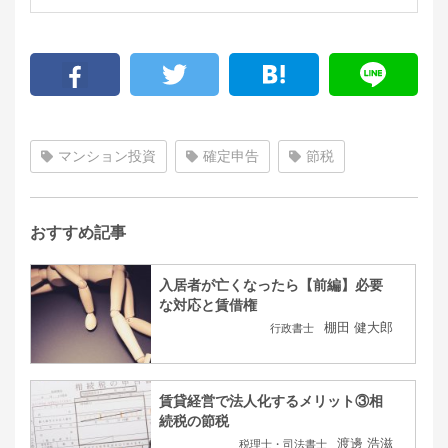
マンション投資
確定申告
節税
おすすめ記事
入居者が亡くなったら【前編】必要
な対応と賃借権
棚田 健大郎
行政書士
賃貸経営で法人化するメリット③相
続税の節税
渡邊 浩滋
税理士・司法書士