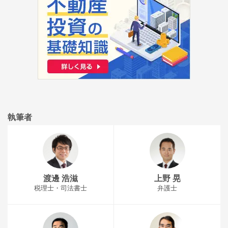
執筆者
渡邊 浩滋
上野 晃
税理士・司法書士
弁護士