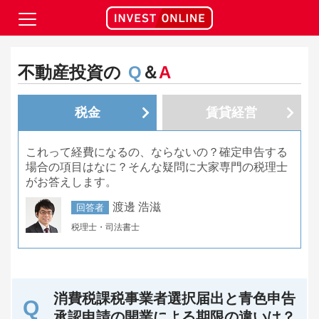
不動産投資の
Q
＆
A
税金
賃貸経営
これって経費になるの、ならないの？確定申告する
場合の項目はなに？そんな疑問に大家専門の税理士
がお答えします。
渡邊 浩滋
回答者
税理士・司法書士
消費税課税事業者選択届出と青色申告
承認申請の開業による期限の違いは？