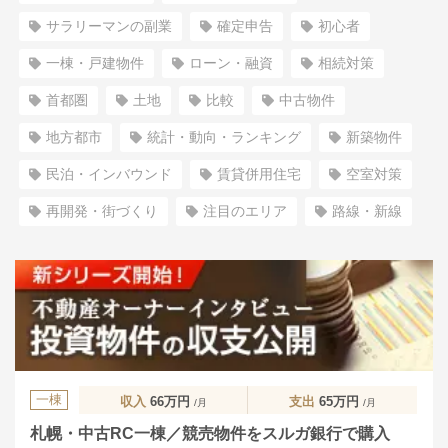
サラリーマンの副業
確定申告
初心者
一棟・戸建物件
ローン・融資
相続対策
首都圏
土地
比較
中古物件
地方都市
統計・動向・ランキング
新築物件
民泊・インバウンド
賃貸併用住宅
空室対策
再開発・街づくり
注目のエリア
路線・新線
一棟
収入
66万円
支出
65万円
/月
/月
札幌・中古RC一棟／競売物件をスルガ銀行で購入