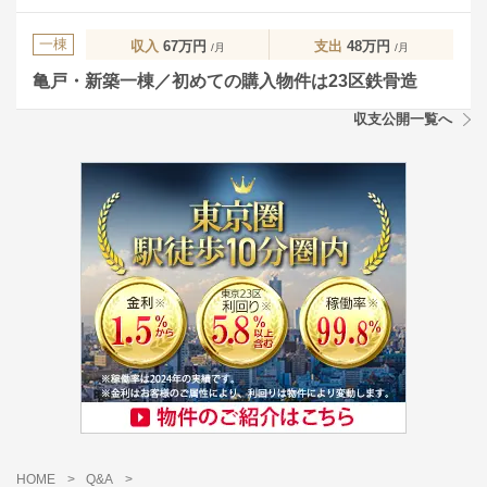
一棟
収入
67万円
支出
48万円
/月
/月
亀戸・新築一棟／初めての購入物件は23区鉄骨造
収支公開一覧へ
HOME
>
Q&A
>