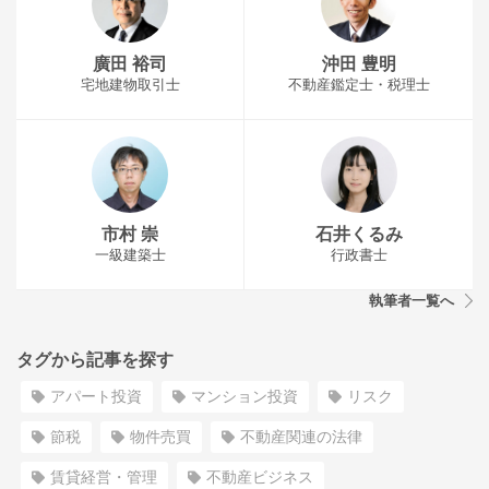
廣田 裕司
沖田 豊明
宅地建物取引士
不動産鑑定士・税理士
市村 崇
石井くるみ
一級建築士
行政書士
執筆者一覧へ
タグから記事を探す
アパート投資
マンション投資
リスク
節税
物件売買
不動産関連の法律
賃貸経営・管理
不動産ビジネス