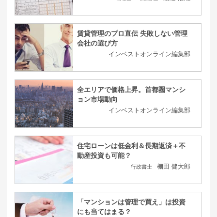
賃貸管理のプロ直伝 失敗しない管理
会社の選び方
インベストオンライン編集部
全エリアで価格上昇。首都圏マンシ
ョン市場動向
インベストオンライン編集部
住宅ローンは低金利＆長期返済＋不
動産投資も可能？
棚田 健大郎
行政書士
「マンションは管理で買え」は投資
にも当てはまる？