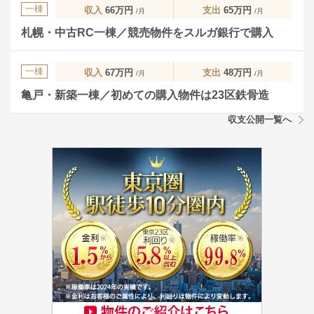
一棟
収入
66万円
支出
65万円
/月
/月
札幌・中古RC一棟／競売物件をスルガ銀行で購入
一棟
収入
67万円
支出
48万円
/月
/月
亀戸・新築一棟／初めての購入物件は23区鉄骨造
収支公開一覧へ