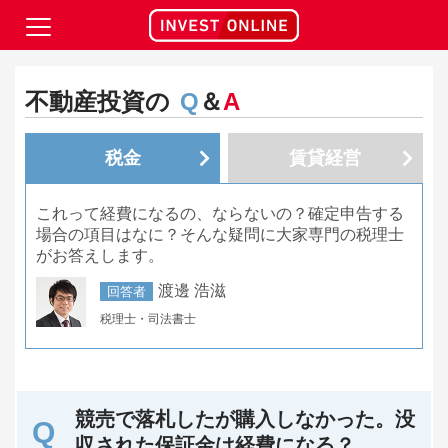
不動産投資の
Q
＆
A
税金
賃貸経営
これって経費になるの、ならないの？確定申告する
場合の項目はなに？そんな疑問に大家専門の税理士
がお答えします。
渡邊 浩滋
回答者
税理士・司法書士
競売で落札したが購入しなかった。没
収された保証金は経費になる？