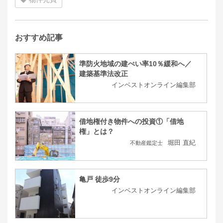
おすすめ記事
準防火地域の建ぺい率10％緩和へ／
建築基準法改正
インベストオンライン編集部
借地権付き物件への投資①「借地
権」とは？
堀田 直紀
不動産鑑定士
亀戸 徒歩9分
インベストオンライン編集部