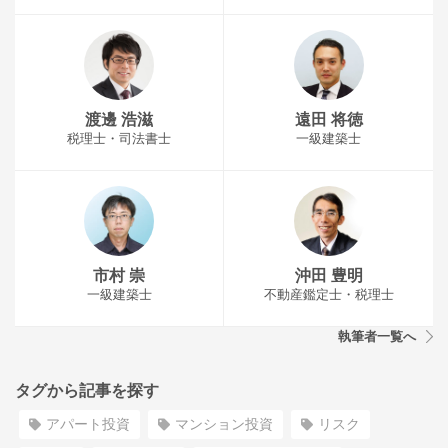
渡邊 浩滋
遠田 将徳
税理士・司法書士
一級建築士
市村 崇
沖田 豊明
一級建築士
不動産鑑定士・税理士
執筆者一覧へ
タグから記事を探す
アパート投資
マンション投資
リスク