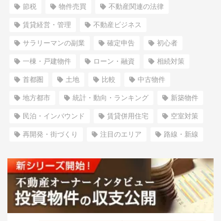
節税
物件売買
不動産関連の法律
賃貸経営・管理
不動産ビジネス
サラリーマンの副業
確定申告
初心者
一棟・戸建物件
ローン・融資
相続対策
首都圏
土地
比較
中古物件
地方都市
統計・動向・ランキング
新築物件
民泊・インバウンド
賃貸併用住宅
空室対策
再開発・街づくり
注目のエリア
路線・新線