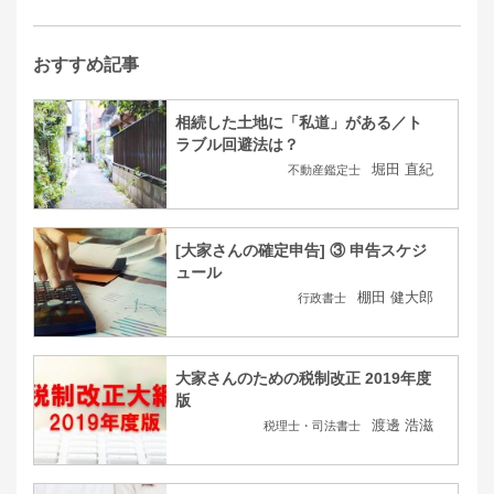
おすすめ記事
相続した土地に「私道」がある／ト
ラブル回避法は？
堀田 直紀
不動産鑑定士
[大家さんの確定申告] ③ 申告スケジ
ュール
棚田 健大郎
行政書士
大家さんのための税制改正 2019年度
版
渡邊 浩滋
税理士・司法書士