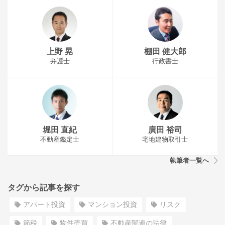
上野 晃
棚田 健大郎
弁護士
行政書士
堀田 直紀
廣田 裕司
不動産鑑定士
宅地建物取引士
執筆者一覧へ
タグから記事を探す
アパート投資
マンション投資
リスク
節税
物件売買
不動産関連の法律