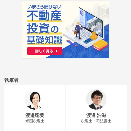
執筆者
渡邉聡美
渡邊 浩滋
米国税理士
税理士・司法書士