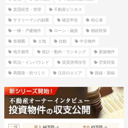
賃貸経営・管理
不動産ビジネス
サラリーマンの副業
確定申告
初心者
一棟・戸建物件
ローン・融資
相続対策
首都圏
土地
比較
中古物件
地方都市
統計・動向・ランキング
新築物件
民泊・インバウンド
賃貸併用住宅
空室対策
再開発・街づくり
注目のエリア
路線・新線
一棟
収入
66万円
支出
65万円
/月
/月