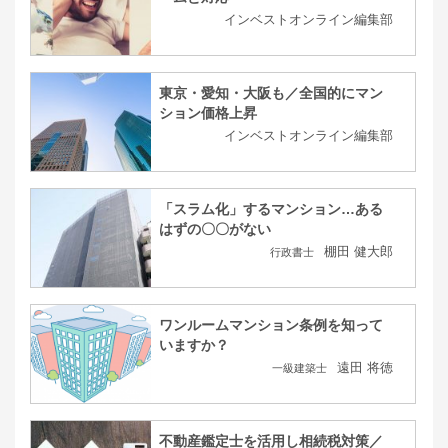
インベストオンライン編集部
東京・愛知・大阪も／全国的にマン
ション価格上昇
インベストオンライン編集部
「スラム化」するマンション…ある
はずの〇〇がない
棚田 健大郎
行政書士
ワンルームマンション条例を知って
いますか？
遠田 将徳
一級建築士
不動産鑑定士を活用し相続税対策／