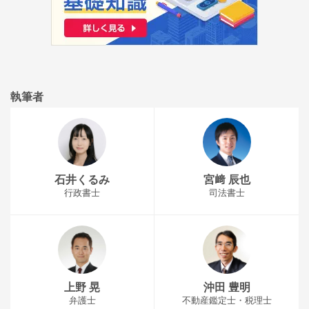
執筆者
石井くるみ
宮﨑 辰也
行政書士
司法書士
上野 晃
沖田 豊明
弁護士
不動産鑑定士・税理士