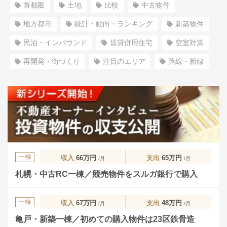
首都圏
土地
比較
中古物件
地方都市
統計・動向・ランキング
新築物件
民泊・インバウンド
賃貸併用住宅
空室対策
再開発・街づくり
注目のエリア
路線・新線
一棟
収入
66万円
支出
65万円
/月
/月
札幌・中古RC一棟／競売物件をスルガ銀行で購入
一棟
収入
67万円
支出
48万円
/月
/月
亀戸・新築一棟／初めての購入物件は23区鉄骨造