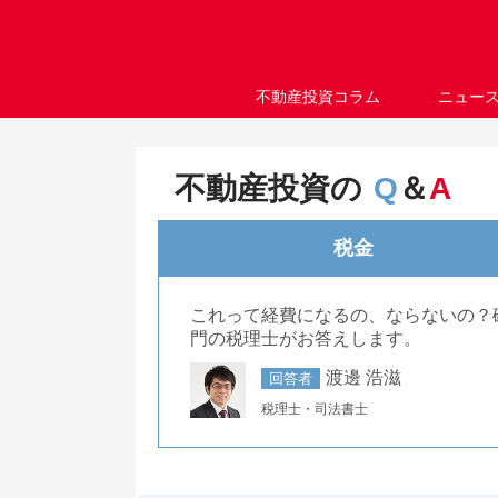
不動産投資コラム
ニュー
不動産投資の
Q
＆
A
税金
これって経費になるの、ならないの？
門の税理士がお答えします。
渡邊 浩滋
回答者
税理士・司法書士