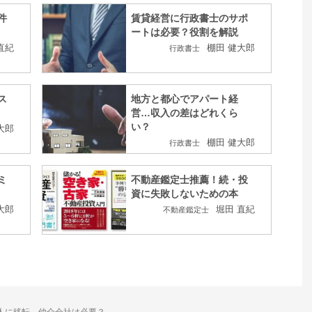
件
賃貸経営に行政書士のサポ
ートは必要？役割を解説
直紀
棚田 健大郎
行政書士
ス
地方と都心でアパート経
営…収入の差はどれくら
い？
大郎
棚田 健大郎
行政書士
ミ
不動産鑑定士推薦！続・投
資に失敗しないための本
大郎
堀田 直紀
不動産鑑定士