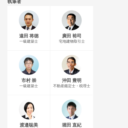
執筆者
遠田 将徳
廣田 裕司
一級建築士
宅地建物取引士
市村 崇
沖田 豊明
一級建築士
不動産鑑定士・税理士
渡邉聡美
堀田 直紀