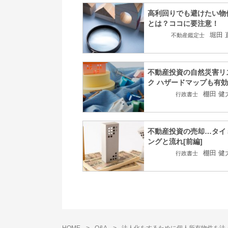
高利回りでも避けたい物
とは？ココに要注意！
堀田 
不動産鑑定士
不動産投資の自然災害リ
ク ハザードマップも有効
棚田 健
行政書士
不動産投資の売却…タイ
ングと流れ[前編]
棚田 健
行政書士