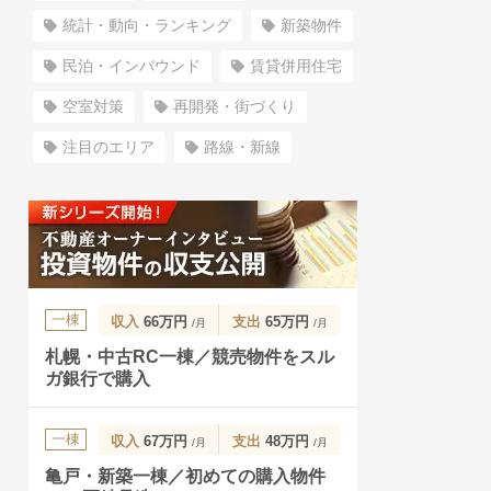
統計・動向・ランキング
新築物件
民泊・インバウンド
賃貸併用住宅
空室対策
再開発・街づくり
注目のエリア
路線・新線
一棟
収入
66万円
支出
65万円
/月
/月
札幌・中古RC一棟／競売物件をスル
ガ銀行で購入
一棟
収入
67万円
支出
48万円
/月
/月
亀戸・新築一棟／初めての購入物件