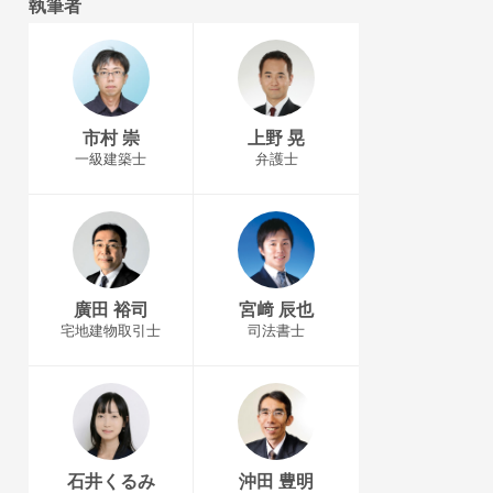
執筆者
市村 崇
上野 晃
一級建築士
弁護士
廣田 裕司
宮﨑 辰也
宅地建物取引士
司法書士
石井くるみ
沖田 豊明