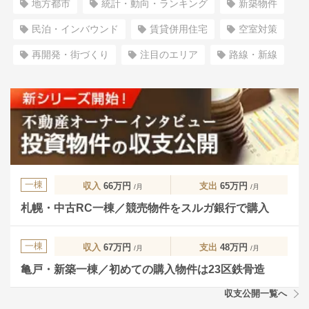
地方都市
統計・動向・ランキング
新築物件
民泊・インバウンド
賃貸併用住宅
空室対策
再開発・街づくり
注目のエリア
路線・新線
一棟
収入
66万円
支出
65万円
/月
/月
札幌・中古RC一棟／競売物件をスルガ銀行で購入
一棟
収入
67万円
支出
48万円
/月
/月
亀戸・新築一棟／初めての購入物件は23区鉄骨造
収支公開一覧へ