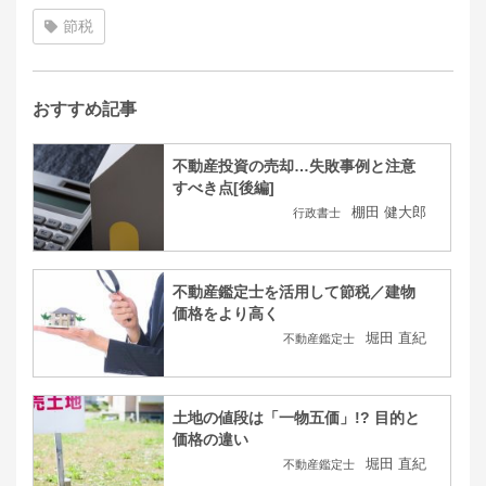
節税
おすすめ記事
不動産投資の売却…失敗事例と注意
すべき点[後編]
棚田 健大郎
行政書士
不動産鑑定士を活用して節税／建物
価格をより高く
堀田 直紀
不動産鑑定士
土地の値段は「一物五価」!? 目的と
価格の違い
堀田 直紀
不動産鑑定士