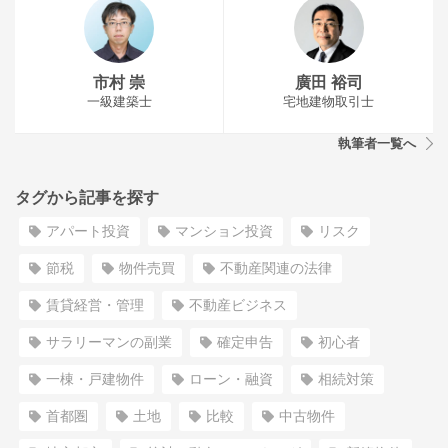
市村 崇
廣田 裕司
一級建築士
宅地建物取引士
執筆者一覧へ
タグから記事を探す
アパート投資
マンション投資
リスク
節税
物件売買
不動産関連の法律
賃貸経営・管理
不動産ビジネス
サラリーマンの副業
確定申告
初心者
一棟・戸建物件
ローン・融資
相続対策
首都圏
土地
比較
中古物件