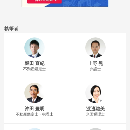
執筆者
堀田 直紀
上野 晃
不動産鑑定士
弁護士
沖田 豊明
渡邉聡美
不動産鑑定士・税理士
米国税理士