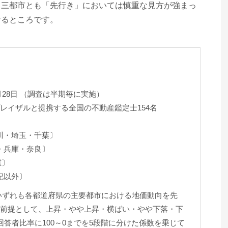
と三都市とも「先行き」においては慎重な見方が強まっ
なるところです。
2月28日 （調査は半期毎に実施）
レイザルと提携する全国の不動産鑑定士154名
奈川・埼玉・千葉〕
都・兵庫・奈良〕
重〕
上記以外〕
いずれも各都道府県の主要都市における地価動向を先
前提として、上昇・やや上昇・横ばい・やや下落・下
答者比率に100～0までを5段階に分けた係数を乗じて