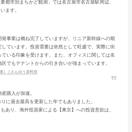
主要都市別まちかど観測」では名古屋市名古屋駅周辺、
ています。
開発事業は概ね完了していますが、リニア新幹線への期
定しています。投資需要は依然として旺盛で、実際に街
っている印象を受けます。また、オフィスに関しては名
地区でもテナントからの引き合いが強まっています。
査） | さんゆう資料室
動産購入が加速。
ぶりに過去最高を更新した年でもありました。
ともあり、海外投資家による【東京】への投資意欲は、