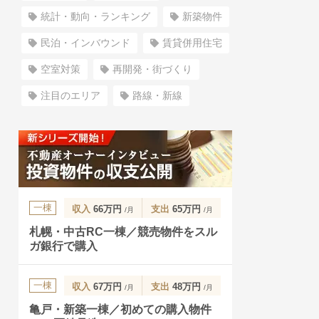
統計・動向・ランキング
新築物件
民泊・インバウンド
賃貸併用住宅
空室対策
再開発・街づくり
注目のエリア
路線・新線
一棟
収入
66万円
支出
65万円
/月
/月
札幌・中古RC一棟／競売物件をスル
ガ銀行で購入
一棟
収入
67万円
支出
48万円
/月
/月
亀戸・新築一棟／初めての購入物件