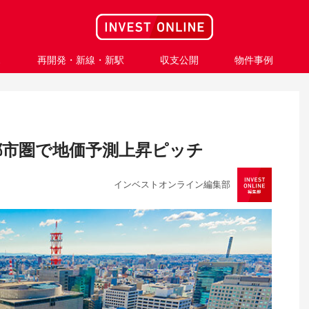
ス
再開発・新線・新駅
収支公開
物件事例
都市圏で地価予測上昇ピッチ
インベストオンライン編集部