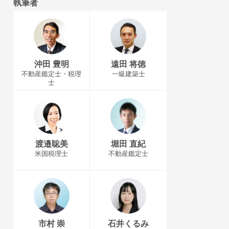
執筆者
沖田 豊明
遠田 将徳
不動産鑑定士・税理
一級建築士
士
渡邉聡美
堀田 直紀
米国税理士
不動産鑑定士
市村 崇
石井くるみ