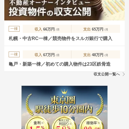
一棟
収入
66万円
支出
65万円
/月
/月
札幌・中古RC一棟／競売物件をスルガ銀行で購入
一棟
収入
67万円
支出
48万円
/月
/月
亀戸・新築一棟／初めての購入物件は23区鉄骨造
収支公開一覧へ