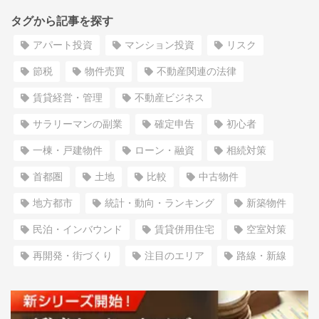
タグから記事を探す
アパート投資
マンション投資
リスク
節税
物件売買
不動産関連の法律
賃貸経営・管理
不動産ビジネス
サラリーマンの副業
確定申告
初心者
一棟・戸建物件
ローン・融資
相続対策
首都圏
土地
比較
中古物件
地方都市
統計・動向・ランキング
新築物件
民泊・インバウンド
賃貸併用住宅
空室対策
再開発・街づくり
注目のエリア
路線・新線