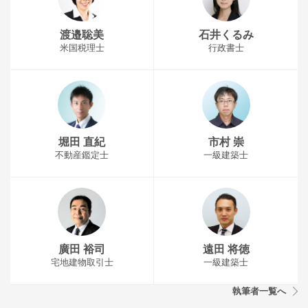
渡邉聡美
石井くるみ
米国税理士
行政書士
堀田 直紀
市村 崇
不動産鑑定士
一級建築士
廣田 裕司
遠田 将徳
宅地建物取引士
一級建築士
執筆者一覧へ