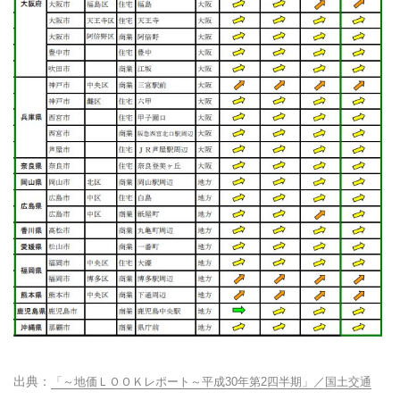
「～地価ＬＯＯＫレポート～平成30年第2四半期」／国土交通