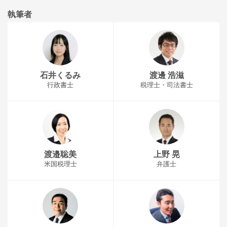
執筆者
石井くるみ
渡邊 浩滋
行政書士
税理士・司法書士
渡邉聡美
上野 晃
米国税理士
弁護士