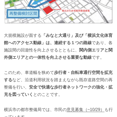
大規模施設が面する
「みなと大通り」及び「横浜文化体育
館へのアクセス動線」は、連続する１つの路線
であり、各
施設間の回遊性を向上させるとともに、
関内側エリアと関
外側エリアとの一体性を向上させる重要な動線
です。
このため、車道幅を狭めて
歩行者・自転車通行空間を拡充
する
など、沿道利用状況を踏まえながら既存道路空間の再
整備を行い、
安全で快適な歩行者ネットワークの強化・拡
充を図っていく
とのことです。
横浜市の都市整備局では、市民の
意見募集（~10/29）
も行
っています。