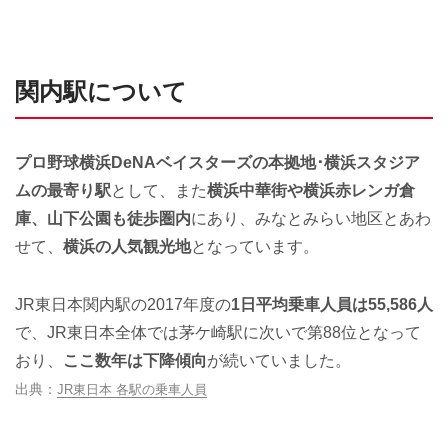
関内駅について
プロ野球横浜DeNAベイスターズの本拠地･横浜スタジア
ムの最寄り駅
として、また
横浜中華街や横浜赤レンガ倉
庫、山下公園も徒歩圏内
にあり、みなとみらい地区とあわ
せて、
横浜の人気観光地
となっています。
JR東日本関内駅の2017年度の
1日平均乗車人員は55,586人
で、JR東日本全体では茅ケ崎駅に次いで第88位となって
おり、
ここ数年は下降傾向
が続いていました。
JR東日本 各駅の乗車人員