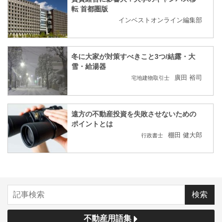
転 首都圏版
インベストオンライン編集部
冬に大家が対策すべきこと3つ/結露・大
雪・給湯器
廣田 裕司
宅地建物取引士
遠方の不動産投資を失敗させないための
ポイントとは
棚田 健大郎
行政書士
不動産用語集