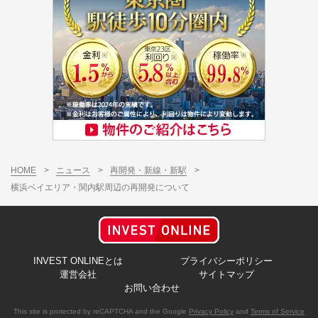
HOME
>
ニュース
>
再開発・新線・新駅
>
横浜ベイエリア・関内駅周辺の再開発について
INVEST ONLINEとは
プライバシーポリシー
運営会社
サイトマップ
お問い合わせ
This site is protected by reCAPTCHA and the Google
Privacy Policy
and
Terms of Service