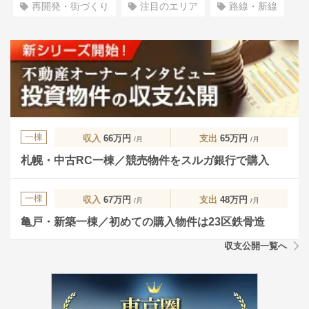
再開発・街づくり
注目のエリア
路線・新線
一棟
収入
66万円
支出
65万円
/月
/月
札幌・中古RC一棟／競売物件をスルガ銀行で購入
一棟
収入
67万円
支出
48万円
/月
/月
亀戸・新築一棟／初めての購入物件は23区鉄骨造
収支公開一覧へ