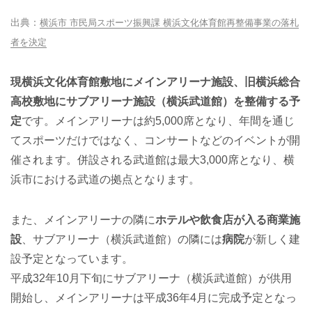
横浜市 市民局スポーツ振興課 横浜文化体育館再整備事業の落札
者を決定
現横浜文化体育館敷地にメインアリーナ施設、旧横浜総合
高校敷地にサブアリーナ施設（横浜武道館）を整備する予
定
です。メインアリーナは約5,000席となり、年間を通じ
てスポーツだけではなく、コンサートなどのイベントが開
催されます。併設される武道館は最大3,000席となり、横
浜市における武道の拠点となります。
また、メインアリーナの隣に
ホテルや飲食店が入る商業施
設
、サブアリーナ（横浜武道館）の隣には
病院
が新しく建
設予定となっています。
平成32年10月下旬にサブアリーナ（横浜武道館）が供用
開始し、メインアリーナは平成36年4月に完成予定となっ