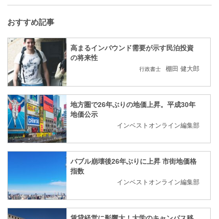
おすすめ記事
高まるインバウンド需要が示す民泊投資
の将来性
棚田 健大郎
行政書士
地方圏で26年ぶりの地価上昇。平成30年
地価公示
インベストオンライン編集部
バブル崩壊後26年ぶりに上昇 市街地価格
指数
インベストオンライン編集部
賃貸経営に影響大！大学のキャンパス移