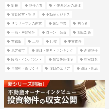
節税
物件売買
不動産関連の法律
賃貸経営・管理
不動産ビジネス
サラリーマンの副業
確定申告
初心者
一棟・戸建物件
ローン・融資
相続対策
首都圏
土地
比較
中古物件
地方都市
統計・動向・ランキング
新築物件
民泊・インバウンド
賃貸併用住宅
空室対策
再開発・街づくり
注目のエリア
路線・新線