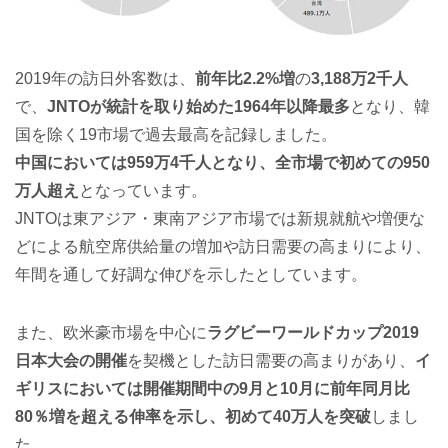
2019年の訪日外客数は、
前年比2.2%増
の
3,188万2千人
で、
JNTOが統計を取り始めた1964年以降最多
となり、韓
国を除く19市場で過去最高を記録しました。
中国においては959万4千人となり、全市場で初めての950
万人超え
となっています。
JNTOは東アジア・東南アジア市場では新規就航や増便な
どによる航空席供給量の増加や訪日需要の高まりにより、
年間を通して好調な伸びを示したとしています。
また、欧米豪市場を中心に
ラグビーワールドカップ2019
日本大会の開催
を契機とした訪日需要の高まりがあり、
イ
ギリスにおいては開催期間中の9月と10月に前年同月比
80％増を超える伸率を示し、初めて40万人を突破
しまし
た。