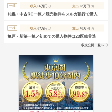
一棟
収入
66万円
支出
65万円
/月
/月
札幌・中古RC一棟／競売物件をスルガ銀行で購入
一棟
収入
67万円
支出
48万円
/月
/月
亀戸・新築一棟／初めての購入物件は23区鉄骨造
収支公開一覧へ