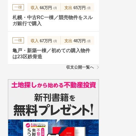
一棟
収入
66万円
支出
65万円
/月
/月
札幌・中古RC一棟／競売物件をスル
ガ銀行で購入
一棟
収入
67万円
支出
48万円
/月
/月
亀戸・新築一棟／初めての購入物件
は23区鉄骨造
収支公開一覧へ