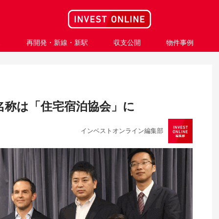
ス
再開発・新線・新駅
収支公開
物件事例
名称は「住宅宿泊協会」に
インベストオンライン編集部