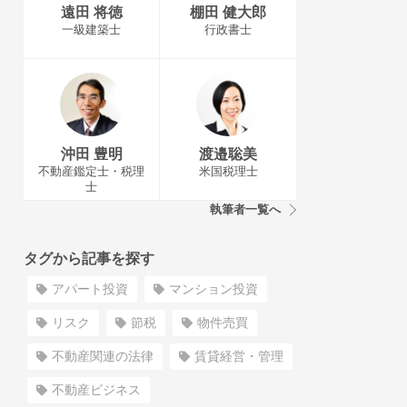
遠田 将徳
棚田 健大郎
一級建築士
行政書士
沖田 豊明
渡邉聡美
不動産鑑定士・税理
米国税理士
士
執筆者一覧へ
タグから記事を探す
アパート投資
マンション投資
リスク
節税
物件売買
不動産関連の法律
賃貸経営・管理
不動産ビジネス