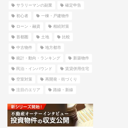
サラリーマンの副業
確定申告
初心者
一棟・戸建物件
ローン・融資
相続対策
首都圏
土地
比較
中古物件
地方都市
統計・動向・ランキング
新築物件
民泊・インバウンド
賃貸併用住宅
空室対策
再開発・街づくり
注目のエリア
路線・新線