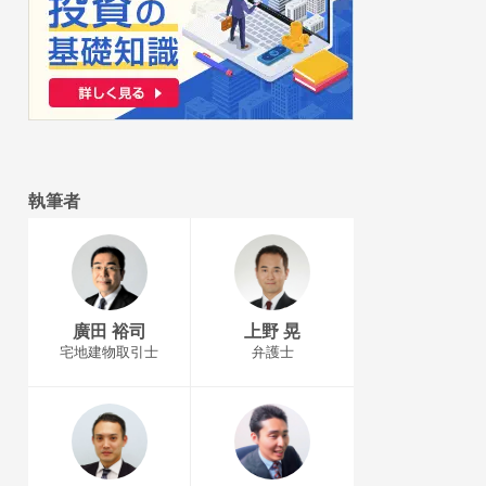
執筆者
廣田 裕司
上野 晃
宅地建物取引士
弁護士