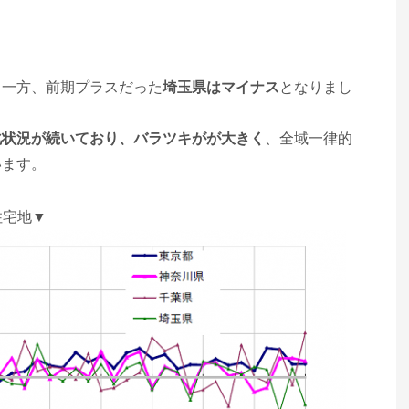
。一方、前期プラスだった
埼玉県はマイナス
となりまし
化状況が続いており、バラツキがが大きく
、全域一律的
います。
住宅地▼