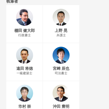
執筆者
棚田 健大郎
上野 晃
行政書士
弁護士
遠田 将徳
宮﨑 辰也
一級建築士
司法書士
市村 崇
沖田 豊明