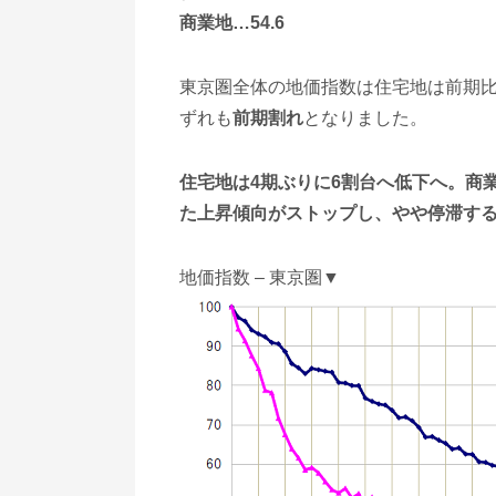
商業地…54.6
東京圏全体の地価指数は住宅地は前期比▲
ずれも
前期割れ
となりました。
住宅地は4期ぶりに6割台へ低下へ。商
た上昇傾向がストップし、やや停滞す
地価指数 – 東京圏▼