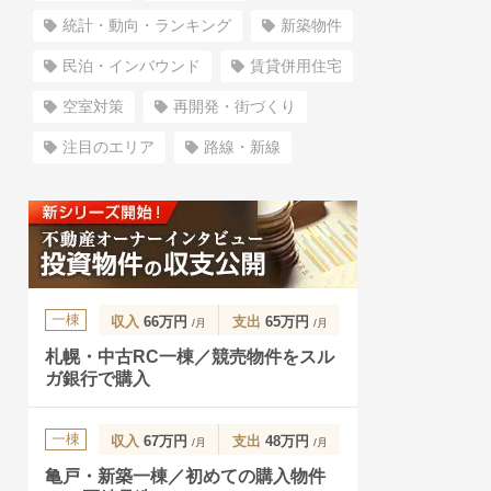
統計・動向・ランキング
新築物件
民泊・インバウンド
賃貸併用住宅
空室対策
再開発・街づくり
注目のエリア
路線・新線
一棟
収入
66万円
支出
65万円
/月
/月
札幌・中古RC一棟／競売物件をスル
ガ銀行で購入
一棟
収入
67万円
支出
48万円
/月
/月
亀戸・新築一棟／初めての購入物件