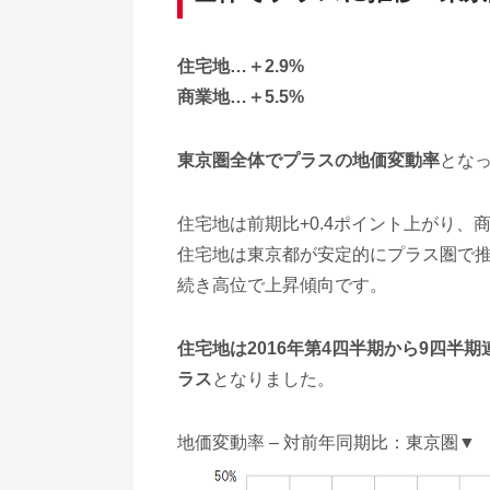
住宅地…＋2.9%
商業地…＋5.5%
東京圏全体でプラスの地価変動率
とな
住宅地は前期比+0.4ポイント上がり、
住宅地は東京都が安定的にプラス圏で
続き高位で上昇傾向です。
住宅地は2016年第4四半期から9四半期
ラス
となりました。
地価変動率 – 対前年同期比：東京圏▼